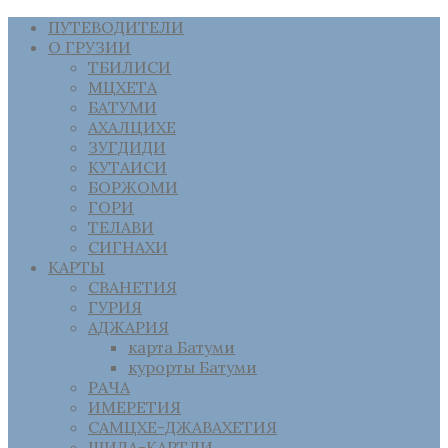
ПУТЕВОДИТЕЛИ
О ГРУЗИИ
ТБИЛИСИ
МЦХЕТА
БАТУМИ
АХАЛЦИХЕ
ЗУГДИДИ
КУТАИСИ
БОРЖОМИ
ГОРИ
ТЕЛАВИ
СИГНАХИ
КАРТЫ
СВАНЕТИЯ
ГУРИЯ
АДЖАРИЯ
карта Батуми
курорты Батуми
РАЧА
ИМЕРЕТИЯ
САМЦХЕ-ДЖАВАХЕТИЯ
ШИДА-КАРТЛИ