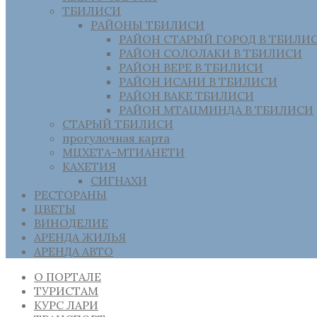
ТБИЛИСИ
РАЙОНЫ ТБИЛИСИ
РАЙОН СТАРЫЙ ГОРОД В ТБИЛИ
РАЙОН СОЛОЛАКИ В ТБИЛИСИ
РАЙОН ВЕРЕ В ТБИЛИСИ
РАЙОН ИСАНИ В ТБИЛИСИ
РАЙОН ВАКЕ ТБИЛИСИ
РАЙОН МТАЦМИНДА В ТБИЛИСИ
СТАРЫЙ ТБИЛИСИ
прогулочная карта
МЦХЕТА-МТИАНЕТИ
КАХЕТИЯ
СИГНАХИ
РЕСТОРАНЫ
ЦВЕТЫ
ВИНОДЕЛИЕ
АРЕНДА ЖИЛЬЯ
АРЕНДА АВТО
О ПОРТАЛЕ
ТУРИСТАМ
КУРС ЛАРИ