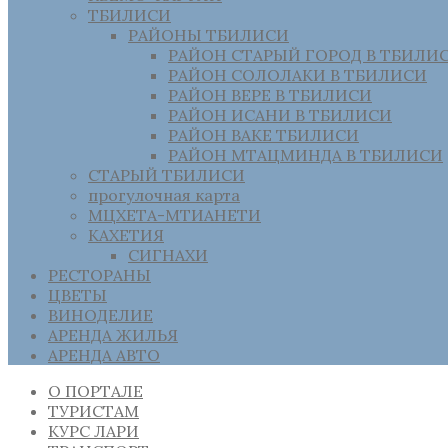
ТБИЛИСИ
РАЙОНЫ ТБИЛИСИ
РАЙОН СТАРЫЙ ГОРОД В ТБИЛИ
РАЙОН СОЛОЛАКИ В ТБИЛИСИ
РАЙОН ВЕРЕ В ТБИЛИСИ
РАЙОН ИСАНИ В ТБИЛИСИ
РАЙОН ВАКЕ ТБИЛИСИ
РАЙОН МТАЦМИНДА В ТБИЛИСИ
СТАРЫЙ ТБИЛИСИ
прогулочная карта
МЦХЕТА-МТИАНЕТИ
КАХЕТИЯ
СИГНАХИ
РЕСТОРАНЫ
ЦВЕТЫ
ВИНОДЕЛИЕ
АРЕНДА ЖИЛЬЯ
АРЕНДА АВТО
О ПОРТАЛЕ
ТУРИСТАМ
КУРС ЛАРИ