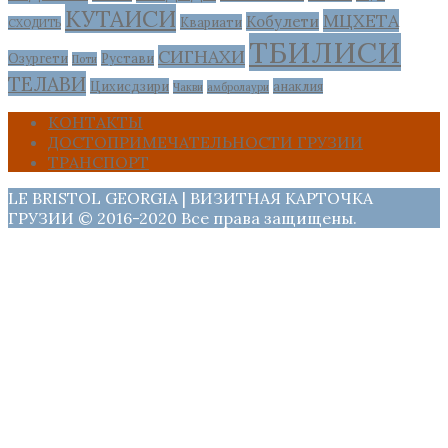
КУТАИСИ
МЦХЕТА
Кобулети
Квариати
СХОДИТЬ
ТБИЛИСИ
СИГНАХИ
Озургети
Рустави
Поти
ТЕЛАВИ
Цихисдзири
анаклия
Чакви
амбролаури
КОНТАКТЫ
ДОСТОПРИМЕЧАТЕЛЬНОСТИ ГРУЗИИ
ТРАНСПОРТ
LE BRISTOL GEORGIA | ВИЗИТНАЯ КАРТОЧКА
ГРУЗИИ © 2016-2020 Все права защищены.