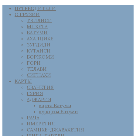
ПУТЕВОДИТЕЛИ
О ГРУЗИИ
ТБИЛИСИ
МЦХЕТА
БАТУМИ
АХАЛЦИХЕ
ЗУГДИДИ
КУТАИСИ
БОРЖОМИ
ГОРИ
ТЕЛАВИ
СИГНАХИ
КАРТЫ
СВАНЕТИЯ
ГУРИЯ
АДЖАРИЯ
карта Батуми
курорты Батуми
РАЧА
ИМЕРЕТИЯ
САМЦХЕ-ДЖАВАХЕТИЯ
ШИДА-КАРТЛИ