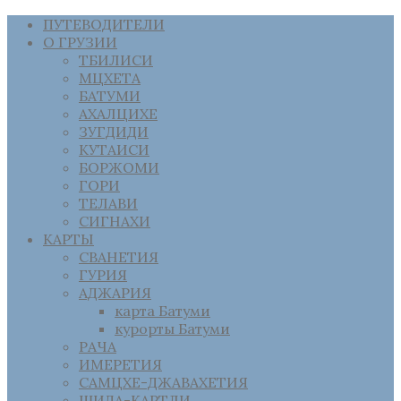
ПУТЕВОДИТЕЛИ
О ГРУЗИИ
ТБИЛИСИ
МЦХЕТА
БАТУМИ
АХАЛЦИХЕ
ЗУГДИДИ
КУТАИСИ
БОРЖОМИ
ГОРИ
ТЕЛАВИ
СИГНАХИ
КАРТЫ
СВАНЕТИЯ
ГУРИЯ
АДЖАРИЯ
карта Батуми
курорты Батуми
РАЧА
ИМЕРЕТИЯ
САМЦХЕ-ДЖАВАХЕТИЯ
ШИДА-КАРТЛИ