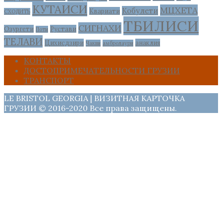
КУТАИСИ
МЦХЕТА
Кобулети
Квариати
СХОДИТЬ
ТБИЛИСИ
СИГНАХИ
Озургети
Рустави
Поти
ТЕЛАВИ
Цихисдзири
анаклия
Чакви
амбролаури
КОНТАКТЫ
ДОСТОПРИМЕЧАТЕЛЬНОСТИ ГРУЗИИ
ТРАНСПОРТ
LE BRISTOL GEORGIA | ВИЗИТНАЯ КАРТОЧКА
ГРУЗИИ © 2016-2020 Все права защищены.