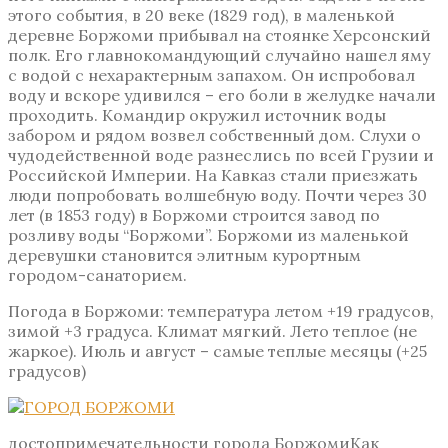
этого события, в 20 веке (1829 год), в маленькой
деревне Боржоми прибывал на стоянке Херсонский
полк. Его главнокомандующий случайно нашел яму
с водой с нехарактерным запахом. Он испробовал
воду и вскоре удивился – его боли в желудке начали
проходить. Командир окружил источник воды
забором и рядом возвел собственный дом. Слухи о
чудодейственной воде разнеслись по всей Грузии и
Российской Империи. На Кавказ стали приезжать
люди попробовать волшебную воду. Почти через 30
лет (в 1853 году) в Боржоми строится завод по
розливу воды “Боржоми”. Боржоми из маленькой
деревушки становится элитным курортным
городом-санаторием.
Погода в Боржоми: температура летом +19 градусов,
зимой +3 градуса. Климат мягкий. Лето теплое (не
жаркое). Июль и август – самые теплые месяцы (+25
градусов)
достопримечательности города БоржомиКак