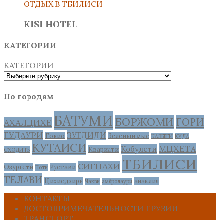
ОТДЫХ В ТБИЛИСИ
KISI HOTEL
КАТЕГОРИИ
КАТЕГОРИИ
По городам
БАТУМИ
БОРЖОМИ
ГОРИ
АХАЛЦИХЕ
ГУДАУРИ
ЗУГДИДИ
Гонио
Зеленый мыс
КАЗБЕГИ
КУДА
КУТАИСИ
МЦХЕТА
Кобулети
Квариати
СХОДИТЬ
ТБИЛИСИ
СИГНАХИ
Озургети
Рустави
Поти
ТЕЛАВИ
Цихисдзири
анаклия
Чакви
амбролаури
КОНТАКТЫ
ДОСТОПРИМЕЧАТЕЛЬНОСТИ ГРУЗИИ
ТРАНСПОРТ