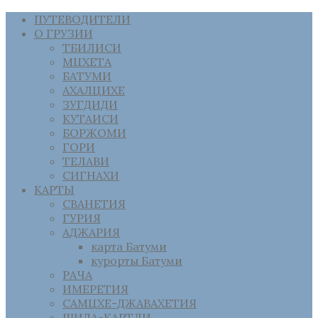
ПУТЕВОДИТЕЛИ
О ГРУЗИИ
ТБИЛИСИ
МЦХЕТА
БАТУМИ
АХАЛЦИХЕ
ЗУГДИДИ
КУТАИСИ
БОРЖОМИ
ГОРИ
ТЕЛАВИ
СИГНАХИ
КАРТЫ
СВАНЕТИЯ
ГУРИЯ
АДЖАРИЯ
карта Батуми
курорты Батуми
РАЧА
ИМЕРЕТИЯ
САМЦХЕ-ДЖАВАХЕТИЯ
ШИДА-КАРТЛИ