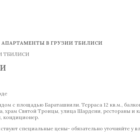
»
АПАРТАМЕНТЫ В ГРУЗИИ ТБИЛИСИ
И ТБИЛИСИ
СИ
оде
ядом с площадью Бараташвили. Терраса 12 кв.м., балк
а, храм Святой Троицы, улица Шардени, рестораны и к
н, кондиционер.
твуют специальные цены- обязательно уточняйте у в