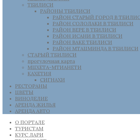
ТБИЛИСИ
РАЙОНЫ ТБИЛИСИ
РАЙОН СТАРЫЙ ГОРОД В ТБИЛИ
РАЙОН СОЛОЛАКИ В ТБИЛИСИ
РАЙОН ВЕРЕ В ТБИЛИСИ
РАЙОН ИСАНИ В ТБИЛИСИ
РАЙОН ВАКЕ ТБИЛИСИ
РАЙОН МТАЦМИНДА В ТБИЛИСИ
СТАРЫЙ ТБИЛИСИ
прогулочная карта
МЦХЕТА-МТИАНЕТИ
КАХЕТИЯ
СИГНАХИ
РЕСТОРАНЫ
ЦВЕТЫ
ВИНОДЕЛИЕ
АРЕНДА ЖИЛЬЯ
АРЕНДА АВТО
О ПОРТАЛЕ
ТУРИСТАМ
КУРС ЛАРИ