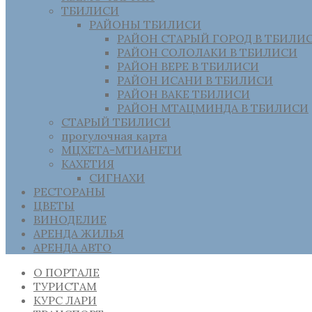
ТБИЛИСИ
РАЙОНЫ ТБИЛИСИ
РАЙОН СТАРЫЙ ГОРОД В ТБИЛИ
РАЙОН СОЛОЛАКИ В ТБИЛИСИ
РАЙОН ВЕРЕ В ТБИЛИСИ
РАЙОН ИСАНИ В ТБИЛИСИ
РАЙОН ВАКЕ ТБИЛИСИ
РАЙОН МТАЦМИНДА В ТБИЛИСИ
СТАРЫЙ ТБИЛИСИ
прогулочная карта
МЦХЕТА-МТИАНЕТИ
КАХЕТИЯ
СИГНАХИ
РЕСТОРАНЫ
ЦВЕТЫ
ВИНОДЕЛИЕ
АРЕНДА ЖИЛЬЯ
АРЕНДА АВТО
О ПОРТАЛЕ
ТУРИСТАМ
КУРС ЛАРИ