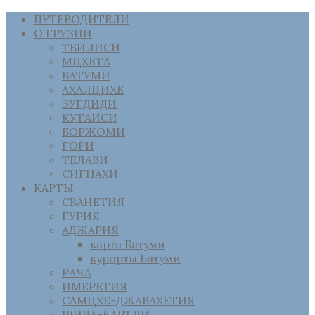
ПУТЕВОДИТЕЛИ
О ГРУЗИИ
ТБИЛИСИ
МЦХЕТА
БАТУМИ
АХАЛЦИХЕ
ЗУГДИДИ
КУТАИСИ
БОРЖОМИ
ГОРИ
ТЕЛАВИ
СИГНАХИ
КАРТЫ
СВАНЕТИЯ
ГУРИЯ
АДЖАРИЯ
карта Батуми
курорты Батуми
РАЧА
ИМЕРЕТИЯ
САМЦХЕ-ДЖАВАХЕТИЯ
ШИДА-КАРТЛИ