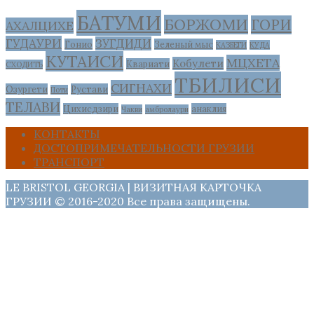
БАТУМИ
БОРЖОМИ
ГОРИ
АХАЛЦИХЕ
ГУДАУРИ
ЗУГДИДИ
Гонио
Зеленый мыс
КАЗБЕГИ
КУДА
КУТАИСИ
МЦХЕТА
Кобулети
Квариати
СХОДИТЬ
ТБИЛИСИ
СИГНАХИ
Озургети
Рустави
Поти
ТЕЛАВИ
Цихисдзири
анаклия
Чакви
амбролаури
КОНТАКТЫ
ДОСТОПРИМЕЧАТЕЛЬНОСТИ ГРУЗИИ
ТРАНСПОРТ
LE BRISTOL GEORGIA | ВИЗИТНАЯ КАРТОЧКА
ГРУЗИИ © 2016-2020 Все права защищены.