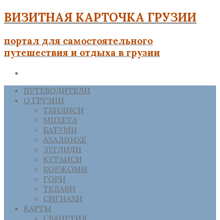
ВИЗИТНАЯ КАРТОЧКА ГРУЗИИ
портал для самостоятельного
путешествия и отдыха в грузии
ПУТЕВОДИТЕЛИ
О ГРУЗИИ
ТБИЛИСИ
МЦХЕТА
БАТУМИ
АХАЛЦИХЕ
ЗУГДИДИ
КУТАИСИ
БОРЖОМИ
ГОРИ
ТЕЛАВИ
СИГНАХИ
КАРТЫ
СВАНЕТИЯ