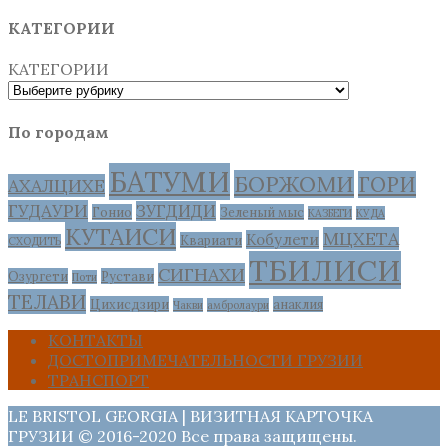
КАТЕГОРИИ
КАТЕГОРИИ
По городам
БАТУМИ
БОРЖОМИ
ГОРИ
АХАЛЦИХЕ
ГУДАУРИ
ЗУГДИДИ
Гонио
Зеленый мыс
КАЗБЕГИ
КУДА
КУТАИСИ
МЦХЕТА
Кобулети
Квариати
СХОДИТЬ
ТБИЛИСИ
СИГНАХИ
Озургети
Рустави
Поти
ТЕЛАВИ
Цихисдзири
анаклия
Чакви
амбролаури
КОНТАКТЫ
ДОСТОПРИМЕЧАТЕЛЬНОСТИ ГРУЗИИ
ТРАНСПОРТ
LE BRISTOL GEORGIA | ВИЗИТНАЯ КАРТОЧКА
ГРУЗИИ © 2016-2020 Все права защищены.