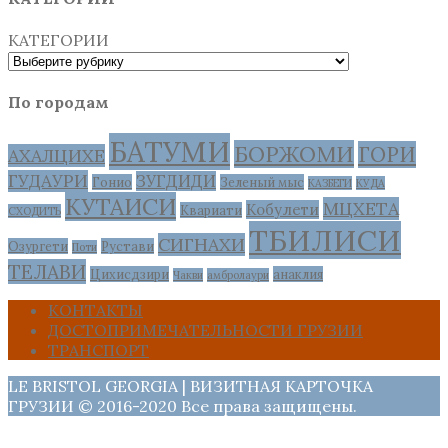
КАТЕГОРИИ
По городам
БАТУМИ
БОРЖОМИ
ГОРИ
АХАЛЦИХЕ
ГУДАУРИ
ЗУГДИДИ
Гонио
Зеленый мыс
КАЗБЕГИ
КУДА
КУТАИСИ
МЦХЕТА
Кобулети
Квариати
СХОДИТЬ
ТБИЛИСИ
СИГНАХИ
Озургети
Рустави
Поти
ТЕЛАВИ
Цихисдзири
анаклия
Чакви
амбролаури
КОНТАКТЫ
ДОСТОПРИМЕЧАТЕЛЬНОСТИ ГРУЗИИ
ТРАНСПОРТ
LE BRISTOL GEORGIA | ВИЗИТНАЯ КАРТОЧКА
ГРУЗИИ © 2016-2020 Все права защищены.