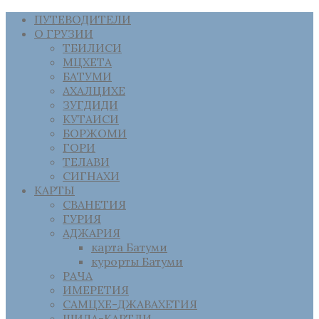
ПУТЕВОДИТЕЛИ
О ГРУЗИИ
ТБИЛИСИ
МЦХЕТА
БАТУМИ
АХАЛЦИХЕ
ЗУГДИДИ
КУТАИСИ
БОРЖОМИ
ГОРИ
ТЕЛАВИ
СИГНАХИ
КАРТЫ
СВАНЕТИЯ
ГУРИЯ
АДЖАРИЯ
карта Батуми
курорты Батуми
РАЧА
ИМЕРЕТИЯ
САМЦХЕ-ДЖАВАХЕТИЯ
ШИДА-КАРТЛИ