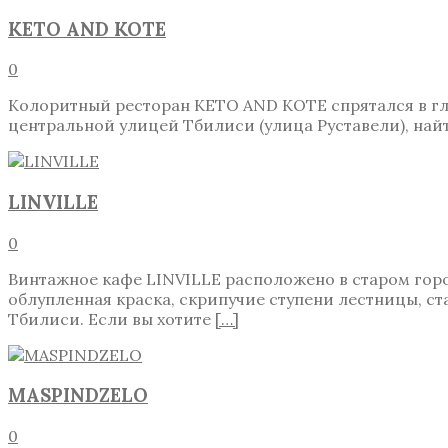
KETO AND KOTE
0
Колоритный ресторан KETO AND KOTE спрятался в глу
центральной улицей Тбилиси (улица Руставели), найт
LINVILLE
0
Винтажное кафе LINVILLE расположено в старом горо
облупленная краска, скрипучие ступени лестницы, с
Тбилиси. Если вы хотите
[…]
MASPINDZELO
0