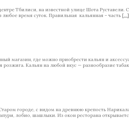
 центре Тбилиси, на известной улице Шота Руставели.
 в любое время суток. Правильная кальянная – часть
[…]
ый магазин, где можно приобрести кальян и аксессуар
я розжига. Кальян на любой вкус — разнообразие таба
аром городе, с видом на древнюю крепость Нарикала.
апури, лобио, шашлыки. Из окон ресторана открывает