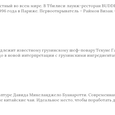
стный во всем мире. В Тбилиси лаунж-ресторан BUDDH
996 года в Париже. Первооткрыватель – Раймон Визан.
длежит известному грузинскому шеф-повару Текуне Га
адо в новой интерпретации с грузинскими ингредиента
ьптуре Давида Микеланджело Буанаротти. Современная
 китайские чаи. Идеальное место, чтобы поработать д