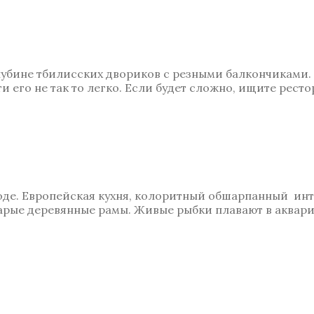
бине тбилисских двориков с резными балкончиками. Н
и его не так то легко. Если будет сложно, ищите рест
де. Европейская кухня, колоритный обшарпанный инт
тарые деревянные рамы. Живые рыбки плавают в аквари