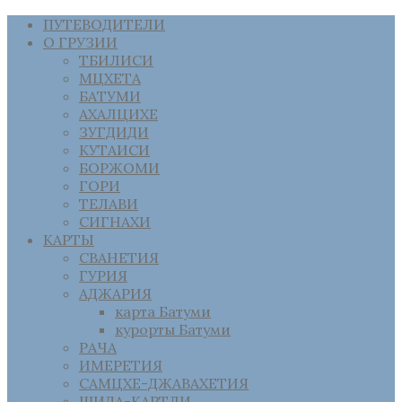
ПУТЕВОДИТЕЛИ
О ГРУЗИИ
ТБИЛИСИ
МЦХЕТА
БАТУМИ
АХАЛЦИХЕ
ЗУГДИДИ
КУТАИСИ
БОРЖОМИ
ГОРИ
ТЕЛАВИ
СИГНАХИ
КАРТЫ
СВАНЕТИЯ
ГУРИЯ
АДЖАРИЯ
карта Батуми
курорты Батуми
РАЧА
ИМЕРЕТИЯ
САМЦХЕ-ДЖАВАХЕТИЯ
ШИДА-КАРТЛИ