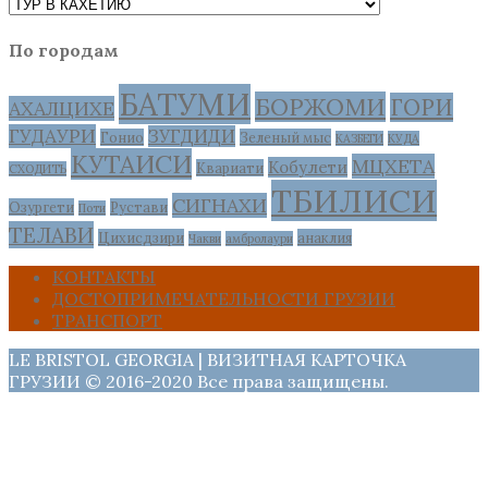
По городам
БАТУМИ
БОРЖОМИ
ГОРИ
АХАЛЦИХЕ
ГУДАУРИ
ЗУГДИДИ
Гонио
Зеленый мыс
КАЗБЕГИ
КУДА
КУТАИСИ
МЦХЕТА
Кобулети
Квариати
СХОДИТЬ
ТБИЛИСИ
СИГНАХИ
Озургети
Рустави
Поти
ТЕЛАВИ
Цихисдзири
анаклия
Чакви
амбролаури
КОНТАКТЫ
ДОСТОПРИМЕЧАТЕЛЬНОСТИ ГРУЗИИ
ТРАНСПОРТ
LE BRISTOL GEORGIA | ВИЗИТНАЯ КАРТОЧКА
ГРУЗИИ © 2016-2020 Все права защищены.