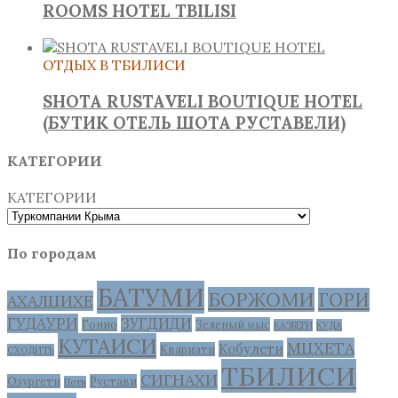
ROOMS HOTEL TBILISI
ОТДЫХ В ТБИЛИСИ
SHOTA RUSTAVELI BOUTIQUE HOTEL
(БУТИК ОТЕЛЬ ШОТА РУСТАВЕЛИ)
КАТЕГОРИИ
КАТЕГОРИИ
По городам
БАТУМИ
БОРЖОМИ
ГОРИ
АХАЛЦИХЕ
ГУДАУРИ
ЗУГДИДИ
Гонио
Зеленый мыс
КАЗБЕГИ
КУДА
КУТАИСИ
МЦХЕТА
Кобулети
Квариати
СХОДИТЬ
ТБИЛИСИ
СИГНАХИ
Озургети
Рустави
Поти