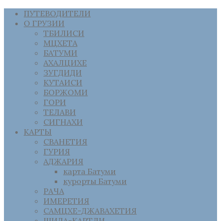
ПУТЕВОДИТЕЛИ
О ГРУЗИИ
ТБИЛИСИ
МЦХЕТА
БАТУМИ
АХАЛЦИХЕ
ЗУГДИДИ
КУТАИСИ
БОРЖОМИ
ГОРИ
ТЕЛАВИ
СИГНАХИ
КАРТЫ
СВАНЕТИЯ
ГУРИЯ
АДЖАРИЯ
карта Батуми
курорты Батуми
РАЧА
ИМЕРЕТИЯ
САМЦХЕ-ДЖАВАХЕТИЯ
ШИДА-КАРТЛИ