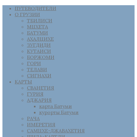
ПУТЕВОДИТЕЛИ
О ГРУЗИИ
ТБИЛИСИ
МЦХЕТА
БАТУМИ
АХАЛЦИХЕ
ЗУГДИДИ
КУТАИСИ
БОРЖОМИ
ГОРИ
ТЕЛАВИ
СИГНАХИ
КАРТЫ
СВАНЕТИЯ
ГУРИЯ
АДЖАРИЯ
карта Батуми
курорты Батуми
РАЧА
ИМЕРЕТИЯ
САМЦХЕ-ДЖАВАХЕТИЯ
ШИДА-КАРТЛИ