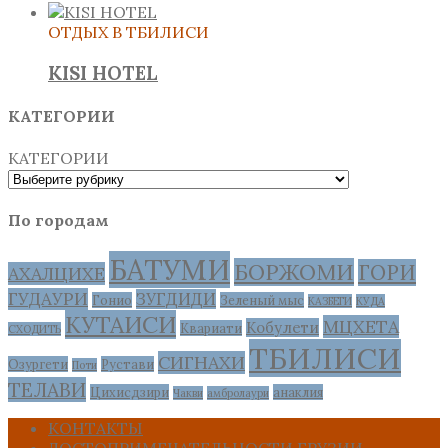
ОТДЫХ В ТБИЛИСИ
KISI HOTEL
КАТЕГОРИИ
КАТЕГОРИИ
По городам
БАТУМИ
БОРЖОМИ
ГОРИ
АХАЛЦИХЕ
ГУДАУРИ
ЗУГДИДИ
Гонио
Зеленый мыс
КАЗБЕГИ
КУДА
КУТАИСИ
МЦХЕТА
Кобулети
Квариати
СХОДИТЬ
ТБИЛИСИ
СИГНАХИ
Озургети
Рустави
Поти
ТЕЛАВИ
Цихисдзири
анаклия
Чакви
амбролаури
КОНТАКТЫ