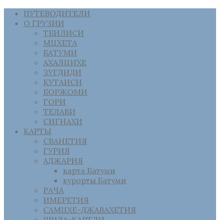
ПУТЕВОДИТЕЛИ
О ГРУЗИИ
ТБИЛИСИ
МЦХЕТА
БАТУМИ
АХАЛЦИХЕ
ЗУГДИДИ
КУТАИСИ
БОРЖОМИ
ГОРИ
ТЕЛАВИ
СИГНАХИ
КАРТЫ
СВАНЕТИЯ
ГУРИЯ
АДЖАРИЯ
карта Батуми
курорты Батуми
РАЧА
ИМЕРЕТИЯ
САМЦХЕ-ДЖАВАХЕТИЯ
ШИДА-КАРТЛИ