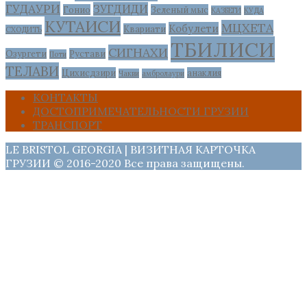
ГУДАУРИ
ЗУГДИДИ
Гонио
Зеленый мыс
КАЗБЕГИ
КУДА
КУТАИСИ
МЦХЕТА
Кобулети
Квариати
СХОДИТЬ
ТБИЛИСИ
СИГНАХИ
Озургети
Рустави
Поти
ТЕЛАВИ
Цихисдзири
анаклия
Чакви
амбролаури
КОНТАКТЫ
ДОСТОПРИМЕЧАТЕЛЬНОСТИ ГРУЗИИ
ТРАНСПОРТ
LE BRISTOL GEORGIA | ВИЗИТНАЯ КАРТОЧКА
ГРУЗИИ © 2016-2020 Все права защищены.