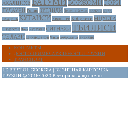
БАТУМИ
БОРЖОМИ
ГОРИ
АХАЛЦИХЕ
ГУДАУРИ
ЗУГДИДИ
Гонио
Зеленый мыс
КАЗБЕГИ
КУДА
КУТАИСИ
МЦХЕТА
Кобулети
Квариати
СХОДИТЬ
ТБИЛИСИ
СИГНАХИ
Озургети
Рустави
Поти
ТЕЛАВИ
Цихисдзири
анаклия
Чакви
амбролаури
КОНТАКТЫ
ДОСТОПРИМЕЧАТЕЛЬНОСТИ ГРУЗИИ
ТРАНСПОРТ
LE BRISTOL GEORGIA | ВИЗИТНАЯ КАРТОЧКА
ГРУЗИИ © 2016-2020 Все права защищены.