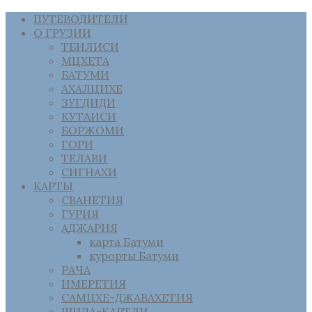
ПУТЕВОДИТЕЛИ
О ГРУЗИИ
ТБИЛИСИ
МЦХЕТА
БАТУМИ
АХАЛЦИХЕ
ЗУГДИДИ
КУТАИСИ
БОРЖОМИ
ГОРИ
ТЕЛАВИ
СИГНАХИ
КАРТЫ
СВАНЕТИЯ
ГУРИЯ
АДЖАРИЯ
карта Батуми
курорты Батуми
РАЧА
ИМЕРЕТИЯ
САМЦХЕ-ДЖАВАХЕТИЯ
ШИДА-КАРТЛИ