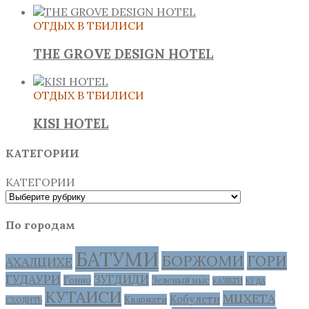
ОТДЫХ В ТБИЛИСИ
THE GROVE DESIGN HOTEL
ОТДЫХ В ТБИЛИСИ
KISI HOTEL
КАТЕГОРИИ
КАТЕГОРИИ
По городам
БАТУМИ
БОРЖОМИ
ГОРИ
АХАЛЦИХЕ
ГУДАУРИ
ЗУГДИДИ
Гонио
Зеленый мыс
КАЗБЕГИ
КУДА
КУТАИСИ
МЦХЕТА
Кобулети
Квариати
СХОДИТЬ