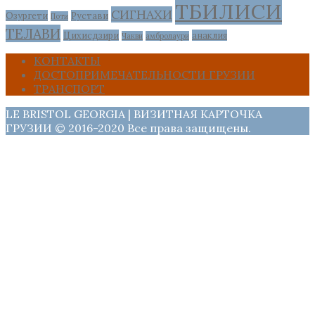
ТБИЛИСИ
СИГНАХИ
Озургети
Рустави
Поти
ТЕЛАВИ
Цихисдзири
анаклия
Чакви
амбролаури
КОНТАКТЫ
ДОСТОПРИМЕЧАТЕЛЬНОСТИ ГРУЗИИ
ТРАНСПОРТ
LE BRISTOL GEORGIA | ВИЗИТНАЯ КАРТОЧКА
ГРУЗИИ © 2016-2020 Все права защищены.