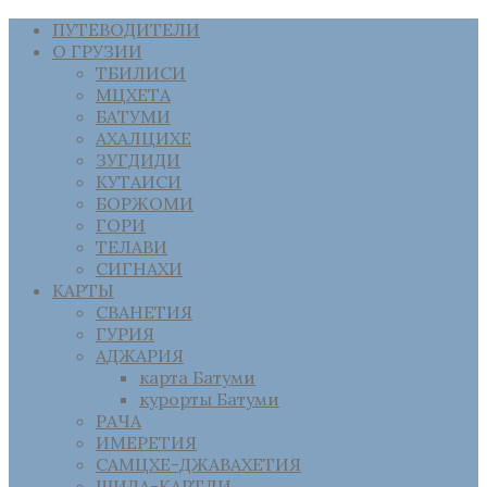
ПУТЕВОДИТЕЛИ
О ГРУЗИИ
ТБИЛИСИ
МЦХЕТА
БАТУМИ
АХАЛЦИХЕ
ЗУГДИДИ
КУТАИСИ
БОРЖОМИ
ГОРИ
ТЕЛАВИ
СИГНАХИ
КАРТЫ
СВАНЕТИЯ
ГУРИЯ
АДЖАРИЯ
карта Батуми
курорты Батуми
РАЧА
ИМЕРЕТИЯ
САМЦХЕ-ДЖАВАХЕТИЯ
ШИДА-КАРТЛИ