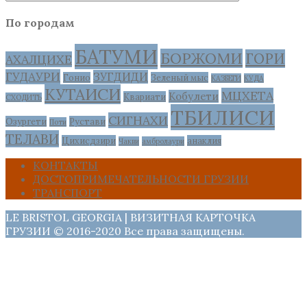
По городам
БАТУМИ
БОРЖОМИ
ГОРИ
АХАЛЦИХЕ
ГУДАУРИ
ЗУГДИДИ
Гонио
Зеленый мыс
КАЗБЕГИ
КУДА
КУТАИСИ
МЦХЕТА
Кобулети
Квариати
СХОДИТЬ
ТБИЛИСИ
СИГНАХИ
Озургети
Рустави
Поти
ТЕЛАВИ
Цихисдзири
анаклия
Чакви
амбролаури
КОНТАКТЫ
ДОСТОПРИМЕЧАТЕЛЬНОСТИ ГРУЗИИ
ТРАНСПОРТ
LE BRISTOL GEORGIA | ВИЗИТНАЯ КАРТОЧКА
ГРУЗИИ © 2016-2020 Все права защищены.