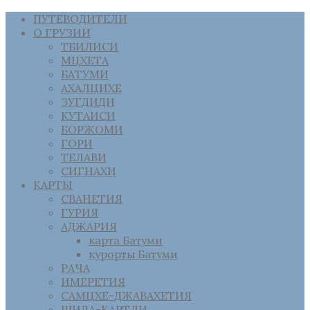
ПУТЕВОДИТЕЛИ
О ГРУЗИИ
ТБИЛИСИ
МЦХЕТА
БАТУМИ
АХАЛЦИХЕ
ЗУГДИДИ
КУТАИСИ
БОРЖОМИ
ГОРИ
ТЕЛАВИ
СИГНАХИ
КАРТЫ
СВАНЕТИЯ
ГУРИЯ
АДЖАРИЯ
карта Батуми
курорты Батуми
РАЧА
ИМЕРЕТИЯ
САМЦХЕ-ДЖАВАХЕТИЯ
ШИДА-КАРТЛИ