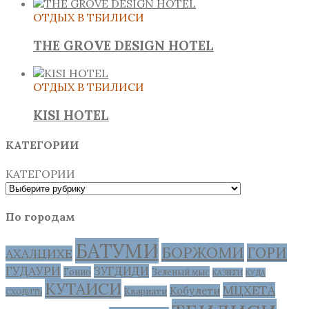
ОТДЫХ В ТБИЛИСИ
THE GROVE DESIGN HOTEL
ОТДЫХ В ТБИЛИСИ
KISI HOTEL
КАТЕГОРИИ
КАТЕГОРИИ
По городам
БАТУМИ
БОРЖОМИ
ГОРИ
АХАЛЦИХЕ
ГУДАУРИ
ЗУГДИДИ
Гонио
Зеленый мыс
КАЗБЕГИ
КУДА
КУТАИСИ
МЦХЕТА
Кобулети
Квариати
СХОДИТЬ