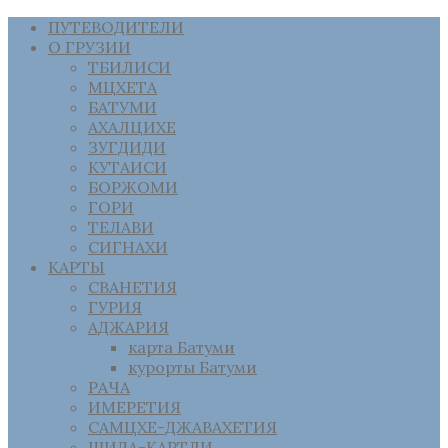
ПУТЕВОДИТЕЛИ
О ГРУЗИИ
ТБИЛИСИ
МЦХЕТА
БАТУМИ
АХАЛЦИХЕ
ЗУГДИДИ
КУТАИСИ
БОРЖОМИ
ГОРИ
ТЕЛАВИ
СИГНАХИ
КАРТЫ
СВАНЕТИЯ
ГУРИЯ
АДЖАРИЯ
карта Батуми
курорты Батуми
РАЧА
ИМЕРЕТИЯ
САМЦХЕ-ДЖАВАХЕТИЯ
ШИДА-КАРТЛИ