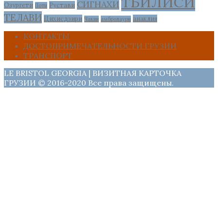
ТБИЛИСИ
СИГНАХИ
Озургети
Рустави
Поти
ТЕЛАВИ
Цихисдзири
анаклия
Чакви
амбролаури
КОНТАКТЫ
ДОСТОПРИМЕЧАТЕЛЬНОСТИ ГРУЗИИ
ТРАНСПОРТ
LE BRISTOL GEORGIA | ВИЗИТНАЯ КАРТОЧКА
ГРУЗИИ © 2016-2020 Все права защищены.