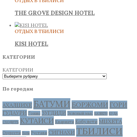
ОТДЫХ В ТБИЛИСИ
THE GROVE DESIGN HOTEL
ОТДЫХ В ТБИЛИСИ
KISI HOTEL
КАТЕГОРИИ
КАТЕГОРИИ
По городам
БАТУМИ
БОРЖОМИ
ГОРИ
АХАЛЦИХЕ
ГУДАУРИ
ЗУГДИДИ
Гонио
Зеленый мыс
КАЗБЕГИ
КУДА
КУТАИСИ
МЦХЕТА
Кобулети
Квариати
СХОДИТЬ
ТБИЛИСИ
СИГНАХИ
Озургети
Рустави
Поти