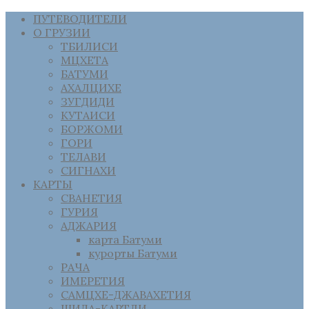
ПУТЕВОДИТЕЛИ
О ГРУЗИИ
ТБИЛИСИ
МЦХЕТА
БАТУМИ
АХАЛЦИХЕ
ЗУГДИДИ
КУТАИСИ
БОРЖОМИ
ГОРИ
ТЕЛАВИ
СИГНАХИ
КАРТЫ
СВАНЕТИЯ
ГУРИЯ
АДЖАРИЯ
карта Батуми
курорты Батуми
РАЧА
ИМЕРЕТИЯ
САМЦХЕ-ДЖАВАХЕТИЯ
ШИДА-КАРТЛИ