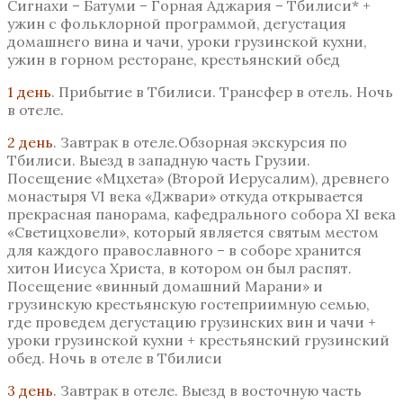
Сигнахи – Батуми – Горная Аджария – Тбилиси* +
ужин с фольклорной программой, дегустация
домашнего вина и чачи, уроки грузинской кухни,
ужин в горном ресторане, крестьянский обед
1 день
. Прибытие в Тбилиси. Трансфер в отель. Ночь
в отеле.
2 день
. Завтрак в отеле.Обзорная экскурсия по
Тбилиси. Выезд в западную часть Грузии.
Посещение «Мцхета» (Второй Иерусалим), древнего
монастыря VI века «Джвари» откуда открывается
прекрасная панорама, кафедрального собора ХI века
«Светицховели», который является святым местом
для каждого православного – в соборе хранится
хитон Иисуса Христа, в котором он был распят.
Посещение «винный домашний Марани» и
грузинскую крестьянскую гостеприимную семью,
где проведем дегустацию грузинских вин и чачи +
уроки грузинской кухни + крестьянский грузинский
обед. Ночь в отеле в Тбилиси
3 день
. Завтрак в отеле. Выезд в восточную часть