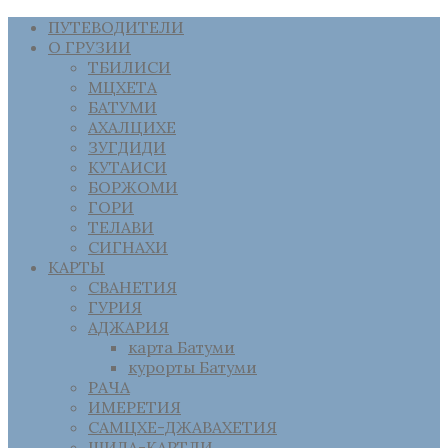
ПУТЕВОДИТЕЛИ
О ГРУЗИИ
ТБИЛИСИ
МЦХЕТА
БАТУМИ
АХАЛЦИХЕ
ЗУГДИДИ
КУТАИСИ
БОРЖОМИ
ГОРИ
ТЕЛАВИ
СИГНАХИ
КАРТЫ
СВАНЕТИЯ
ГУРИЯ
АДЖАРИЯ
карта Батуми
курорты Батуми
РАЧА
ИМЕРЕТИЯ
САМЦХЕ-ДЖАВАХЕТИЯ
ШИДА-КАРТЛИ