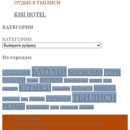
ОТДЫХ В ТБИЛИСИ
KISI HOTEL
КАТЕГОРИИ
КАТЕГОРИИ
По городам
БАТУМИ
БОРЖОМИ
ГОРИ
АХАЛЦИХЕ
ГУДАУРИ
ЗУГДИДИ
Гонио
Зеленый мыс
КАЗБЕГИ
КУДА
КУТАИСИ
МЦХЕТА
Кобулети
Квариати
СХОДИТЬ
ТБИЛИСИ
СИГНАХИ
Озургети
Рустави
Поти
ТЕЛАВИ
Цихисдзири
анаклия
Чакви
амбролаури
КОНТАКТЫ
ДОСТОПРИМЕЧАТЕЛЬНОСТИ ГРУЗИИ
ТРАНСПОРТ