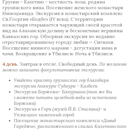
Грузии – Кахетию – местность лозы, родина
грузинского вина. Посешение женского монастыря
Ниноцминда. Экскурсия в монастырский комплекс
Св.Георгия «Бодбе» (IV века). С территории
монастыря открывается чарующий своей красотой
вид на Алазанскую долину и бесконечные вершины
Кавказских гор. Обзорная экскурсия по недавно
отреставрированному городу любви — Сигнахи.
Посещение винного марани – дегустация вина и
чачи. Возвращение в Тбилиси. Ночь в Тбилиси.
4 день
. Завтрак в отеле. Свободный день.
По желанию
можно заказать факультативные экскурсии:
Увид
еть
красоту грузинских гор благодаря
экскурсии Ананури-Гудаури – Казбеги
Э
кскурси
я
Боржоми- Бакуриани (так же Вы
сможете попить целебной воды из источника
Боржоми)
Э
кскурси
я в
Гори (музей Й.В. Сталина)-
и
Уплисцихе
каменный город
.
Посещение монастырского комплекса «Давид
Гареджи», расположенного в скалах Кахетинского