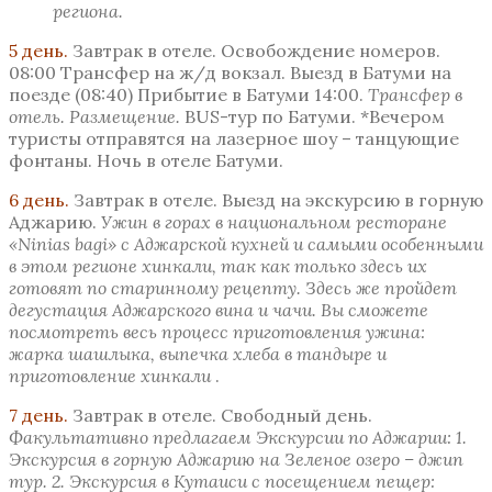
региона.
5 день.
Завтрак в отеле. Освобождение номеров.
08:00 Трансфер на ж/д вокзал. Выезд в Батуми на
поезде (08:40) Прибытие в Батуми 14:00.
Трансфер в
отель. Размещение.
BUS-тур по Батуми. *Вечером
туристы отправятся на лазерное шоу – танцующие
фонтаны. Ночь в отеле Батуми.
6 день.
Завтрак в отеле. Выезд на экскурсию в горную
Аджарию.
У
жин в горах в национальном ресторане
«Ninias bagi» с Аджарской кухней и самыми особенными
в этом регионе хинкали, так как только здесь их
готовят по старинному рецепту. Здесь же пройдет
дегустация Аджарского вина и чачи. Вы сможете
посмотреть весь процесс приготовления ужина:
жарка шашлыка, выпечка хлеба в тандыре и
приготовление хинкали
.
7 день.
Завтрак в отеле. Свободный день.
Факультативно предлагаем Экскурсии по Аджарии:
1
.
Экскурсия в
горную Аджарию на Зеленое озеро – джип
тур.
2
. Экскурсия в Кутаиси с посещением пещер: