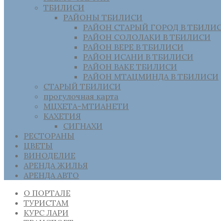
ТБИЛИСИ
РАЙОНЫ ТБИЛИСИ
РАЙОН СТАРЫЙ ГОРОД В ТБИЛИ
РАЙОН СОЛОЛАКИ В ТБИЛИСИ
РАЙОН ВЕРЕ В ТБИЛИСИ
РАЙОН ИСАНИ В ТБИЛИСИ
РАЙОН ВАКЕ ТБИЛИСИ
РАЙОН МТАЦМИНДА В ТБИЛИСИ
СТАРЫЙ ТБИЛИСИ
прогулочная карта
МЦХЕТА-МТИАНЕТИ
КАХЕТИЯ
СИГНАХИ
РЕСТОРАНЫ
ЦВЕТЫ
ВИНОДЕЛИЕ
АРЕНДА ЖИЛЬЯ
АРЕНДА АВТО
О ПОРТАЛЕ
ТУРИСТАМ
КУРС ЛАРИ