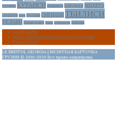
КУТАИСИ
МЦХЕТА
Кобулети
Квариати
СХОДИТЬ
ТБИЛИСИ
СИГНАХИ
Озургети
Рустави
Поти
ТЕЛАВИ
Цихисдзири
анаклия
Чакви
амбролаури
КОНТАКТЫ
ДОСТОПРИМЕЧАТЕЛЬНОСТИ ГРУЗИИ
ТРАНСПОРТ
LE BRISTOL GEORGIA | ВИЗИТНАЯ КАРТОЧКА
ГРУЗИИ © 2016-2020 Все права защищены.