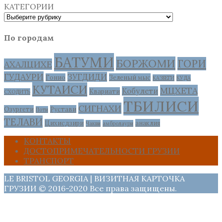
КАТЕГОРИИ
По городам
БАТУМИ
БОРЖОМИ
ГОРИ
АХАЛЦИХЕ
ГУДАУРИ
ЗУГДИДИ
Гонио
Зеленый мыс
КАЗБЕГИ
КУДА
КУТАИСИ
МЦХЕТА
Кобулети
Квариати
СХОДИТЬ
ТБИЛИСИ
СИГНАХИ
Озургети
Рустави
Поти
ТЕЛАВИ
Цихисдзири
анаклия
Чакви
амбролаури
КОНТАКТЫ
ДОСТОПРИМЕЧАТЕЛЬНОСТИ ГРУЗИИ
ТРАНСПОРТ
LE BRISTOL GEORGIA | ВИЗИТНАЯ КАРТОЧКА
ГРУЗИИ © 2016-2020 Все права защищены.