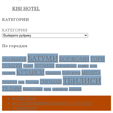
KISI HOTEL
КАТЕГОРИИ
КАТЕГОРИИ
По городам
БАТУМИ
БОРЖОМИ
ГОРИ
АХАЛЦИХЕ
ГУДАУРИ
ЗУГДИДИ
Гонио
Зеленый мыс
КАЗБЕГИ
КУДА
КУТАИСИ
МЦХЕТА
Кобулети
Квариати
СХОДИТЬ
ТБИЛИСИ
СИГНАХИ
Озургети
Рустави
Поти
ТЕЛАВИ
Цихисдзири
анаклия
Чакви
амбролаури
КОНТАКТЫ
ДОСТОПРИМЕЧАТЕЛЬНОСТИ ГРУЗИИ
ТРАНСПОРТ