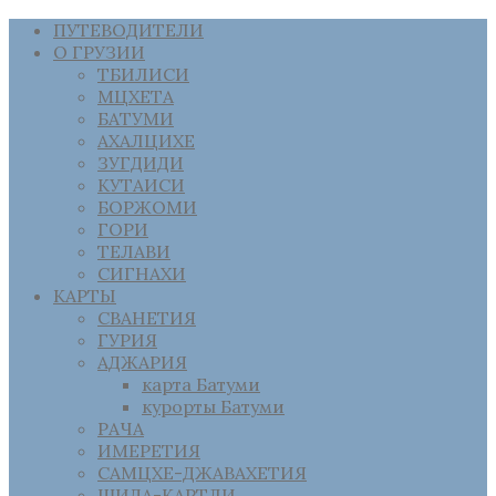
ПУТЕВОДИТЕЛИ
О ГРУЗИИ
ТБИЛИСИ
МЦХЕТА
БАТУМИ
АХАЛЦИХЕ
ЗУГДИДИ
КУТАИСИ
БОРЖОМИ
ГОРИ
ТЕЛАВИ
СИГНАХИ
КАРТЫ
СВАНЕТИЯ
ГУРИЯ
АДЖАРИЯ
карта Батуми
курорты Батуми
РАЧА
ИМЕРЕТИЯ
САМЦХЕ-ДЖАВАХЕТИЯ
ШИДА-КАРТЛИ