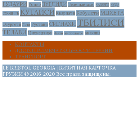
ГУДАУРИ
ЗУГДИДИ
Гонио
Зеленый мыс
КАЗБЕГИ
КУДА
КУТАИСИ
МЦХЕТА
Кобулети
Квариати
СХОДИТЬ
ТБИЛИСИ
СИГНАХИ
Озургети
Рустави
Поти
ТЕЛАВИ
Цихисдзири
анаклия
Чакви
амбролаури
КОНТАКТЫ
ДОСТОПРИМЕЧАТЕЛЬНОСТИ ГРУЗИИ
ТРАНСПОРТ
LE BRISTOL GEORGIA | ВИЗИТНАЯ КАРТОЧКА
ГРУЗИИ © 2016-2020 Все права защищены.