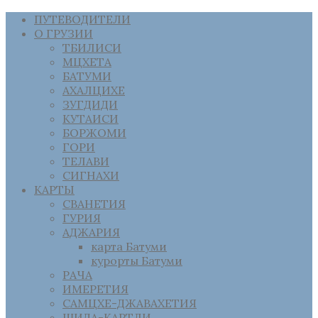
ПУТЕВОДИТЕЛИ
О ГРУЗИИ
ТБИЛИСИ
МЦХЕТА
БАТУМИ
АХАЛЦИХЕ
ЗУГДИДИ
КУТАИСИ
БОРЖОМИ
ГОРИ
ТЕЛАВИ
СИГНАХИ
КАРТЫ
СВАНЕТИЯ
ГУРИЯ
АДЖАРИЯ
карта Батуми
курорты Батуми
РАЧА
ИМЕРЕТИЯ
САМЦХЕ-ДЖАВАХЕТИЯ
ШИДА-КАРТЛИ