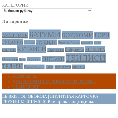
КАТЕГОРИИ
По городам
БАТУМИ
БОРЖОМИ
ГОРИ
АХАЛЦИХЕ
ГУДАУРИ
ЗУГДИДИ
Гонио
Зеленый мыс
КАЗБЕГИ
КУДА
КУТАИСИ
МЦХЕТА
Кобулети
Квариати
СХОДИТЬ
ТБИЛИСИ
СИГНАХИ
Озургети
Рустави
Поти
ТЕЛАВИ
Цихисдзири
анаклия
Чакви
амбролаури
КОНТАКТЫ
ДОСТОПРИМЕЧАТЕЛЬНОСТИ ГРУЗИИ
ТРАНСПОРТ
LE BRISTOL GEORGIA | ВИЗИТНАЯ КАРТОЧКА
ГРУЗИИ © 2016-2020 Все права защищены.