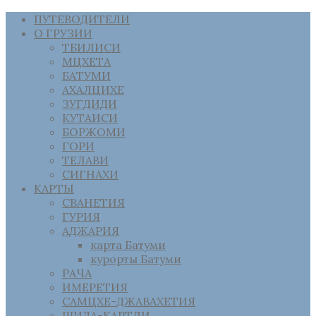
ПУТЕВОДИТЕЛИ
О ГРУЗИИ
ТБИЛИСИ
МЦХЕТА
БАТУМИ
АХАЛЦИХЕ
ЗУГДИДИ
КУТАИСИ
БОРЖОМИ
ГОРИ
ТЕЛАВИ
СИГНАХИ
КАРТЫ
СВАНЕТИЯ
ГУРИЯ
АДЖАРИЯ
карта Батуми
курорты Батуми
РАЧА
ИМЕРЕТИЯ
САМЦХЕ-ДЖАВАХЕТИЯ
ШИДА-КАРТЛИ