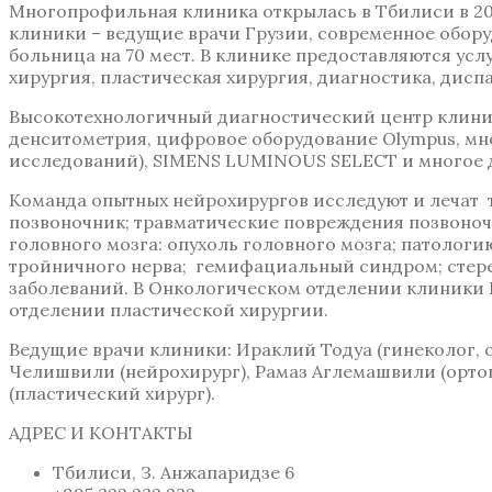
Многопрофильная клиника открылась в Тбилиси в 20
клиники – ведущие врачи Грузии, современное обору
больница на 70 мест. В клинике предоставляются усл
хирургия, пластическая хирургия, диагностика, дисп
Высокотехнологичный диагностический центр клини
денситометрия, цифровое оборудование Olympus, м
исследований), SIMENS LUMINOUS SELECT и многое д
Команда опытных нейрохирургов исследуют и лечат т
позвоночник; травматические повреждения позвоночн
головного мозга: опухоль головного мозга; патолог
тройничного нерва; гемифациальный синдром; стере
заболеваний. В Онкологическом отделении клиники 
отделении пластической хирургии.
Ведущие врачи клиники: Ираклий Тодуа (гинеколог, 
Челишвили (нейрохирург), Рамаз Аглемашвили (ортоп
(пластический хирург).
АДРЕС И КОНТАКТЫ
Тбилиси, З. Анжапаридзе 6