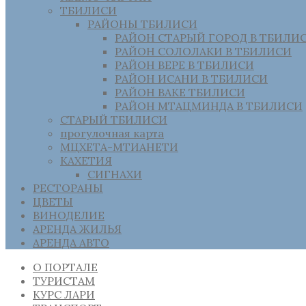
ТБИЛИСИ
РАЙОНЫ ТБИЛИСИ
РАЙОН СТАРЫЙ ГОРОД В ТБИЛИ
РАЙОН СОЛОЛАКИ В ТБИЛИСИ
РАЙОН ВЕРЕ В ТБИЛИСИ
РАЙОН ИСАНИ В ТБИЛИСИ
РАЙОН ВАКЕ ТБИЛИСИ
РАЙОН МТАЦМИНДА В ТБИЛИСИ
СТАРЫЙ ТБИЛИСИ
прогулочная карта
МЦХЕТА-МТИАНЕТИ
КАХЕТИЯ
СИГНАХИ
РЕСТОРАНЫ
ЦВЕТЫ
ВИНОДЕЛИЕ
АРЕНДА ЖИЛЬЯ
АРЕНДА АВТО
О ПОРТАЛЕ
ТУРИСТАМ
КУРС ЛАРИ