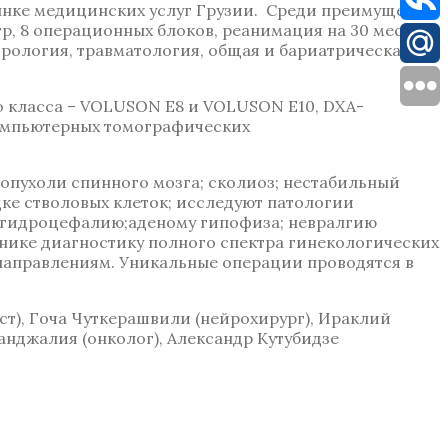
ынке медицинских услуг Грузии. Среди преимуществ
, 8 операционных блоков, реанимация на 30 мест,
врология, травматология, общая и бариатрическая
 класса – VOLUSON E8 и VOLUSON E10, DXA-
компьютерных томографических
опухоли спинного мозга; сколиоз; нестабильный
ке стволовых клеток; исследуют патологии
я; гидроцефалию;аденому гипофиза; невралгию
ике диагностику полного спектра гинекологических
направлениям. Уникальные операции проводятся в
ст), Гоча Чуткерашвили (нейрохирург), Ираклий
анджалия (онколог), Александр Кутубидзе