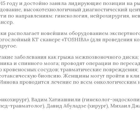
15 году и достойно заняла лидирующие позиции на р
дование, высокотехнологичный диагностический центр
уги по направлениям: гинекология, нейрохирургия, не
ансер.
ки располагает новейшим оборудованием экспертного
ногослойный КТ сканере «TOSHIBA» (для проведения 
ругое.
акие заболевания как грыжа межпозвоночного диска; 
ика и спинного мозга; проводят операции по пересад
ию кровеносных сосудов; травматические повреждени
отаксическую биопсию. Женщины могут пройти в клин
Иннова проводится лечение по всем онкологическим 
онкохирург), Вадим Хатиашвили (гинеколог-эндоскопи
ед-травматолог), Давид Абуладзе (хирург), Михаил Дж