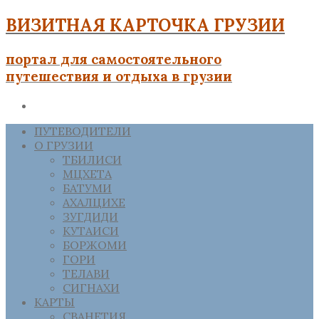
ВИЗИТНАЯ КАРТОЧКА ГРУЗИИ
портал для самостоятельного
путешествия и отдыха в грузии
ПУТЕВОДИТЕЛИ
О ГРУЗИИ
ТБИЛИСИ
МЦХЕТА
БАТУМИ
АХАЛЦИХЕ
ЗУГДИДИ
КУТАИСИ
БОРЖОМИ
ГОРИ
ТЕЛАВИ
СИГНАХИ
КАРТЫ
СВАНЕТИЯ