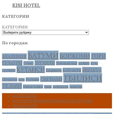
KISI HOTEL
КАТЕГОРИИ
КАТЕГОРИИ
По городам
БАТУМИ
БОРЖОМИ
ГОРИ
АХАЛЦИХЕ
ГУДАУРИ
ЗУГДИДИ
Гонио
Зеленый мыс
КАЗБЕГИ
КУДА
КУТАИСИ
МЦХЕТА
Кобулети
Квариати
СХОДИТЬ
ТБИЛИСИ
СИГНАХИ
Озургети
Рустави
Поти
ТЕЛАВИ
Цихисдзири
анаклия
Чакви
амбролаури
КОНТАКТЫ
ДОСТОПРИМЕЧАТЕЛЬНОСТИ ГРУЗИИ
ТРАНСПОРТ