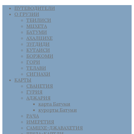
ПУТЕВОДИТЕЛИ
О ГРУЗИИ
ТБИЛИСИ
МЦХЕТА
БАТУМИ
АХАЛЦИХЕ
ЗУГДИДИ
КУТАИСИ
БОРЖОМИ
ГОРИ
ТЕЛАВИ
СИГНАХИ
КАРТЫ
СВАНЕТИЯ
ГУРИЯ
АДЖАРИЯ
карта Батуми
курорты Батуми
РАЧА
ИМЕРЕТИЯ
САМЦХЕ-ДЖАВАХЕТИЯ
ШИДА-КАРТЛИ