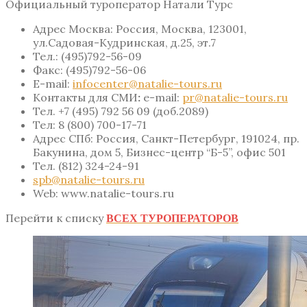
Официальный туроператор Натали Турс
Адрес Москва: Россия, Москва, 123001,
ул.Садовая-Кудринская, д.25, эт.7
Тел.: (495)792-56-09
Факс: (495)792-56-06
Е-mail:
infocenter@natalie-tours.ru
Контакты для СМИ
:
e-mail:
pr@natalie-tours.ru
Тел. +7 (495) 792 56 09 (доб.2089)
Тел:
8 (800) 700-17-71
Адрес СПб: Россия, Санкт-Петербург, 191024, пр.
Бакунина, дом 5, Бизнес-центр “Б-5”, офис 501
Тел. (812) 324-24-91
spb@natalie-tours.ru
Web: www.natalie-tours.ru
Перейти к списку
ВСЕХ ТУРОПЕРАТОРОВ