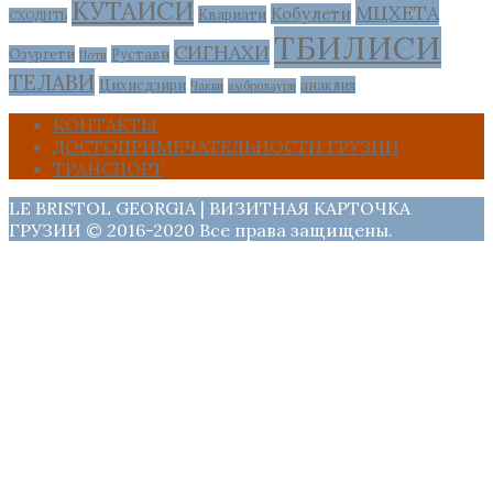
КУТАИСИ
МЦХЕТА
Кобулети
Квариати
СХОДИТЬ
ТБИЛИСИ
СИГНАХИ
Озургети
Рустави
Поти
ТЕЛАВИ
Цихисдзири
анаклия
Чакви
амбролаури
КОНТАКТЫ
ДОСТОПРИМЕЧАТЕЛЬНОСТИ ГРУЗИИ
ТРАНСПОРТ
LE BRISTOL GEORGIA | ВИЗИТНАЯ КАРТОЧКА
ГРУЗИИ © 2016-2020 Все права защищены.