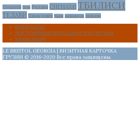
ТБИЛИСИ
СИГНАХИ
Озургети
Рустави
Поти
ТЕЛАВИ
Цихисдзири
анаклия
Чакви
амбролаури
КОНТАКТЫ
ДОСТОПРИМЕЧАТЕЛЬНОСТИ ГРУЗИИ
ТРАНСПОРТ
LE BRISTOL GEORGIA | ВИЗИТНАЯ КАРТОЧКА
ГРУЗИИ © 2016-2020 Все права защищены.