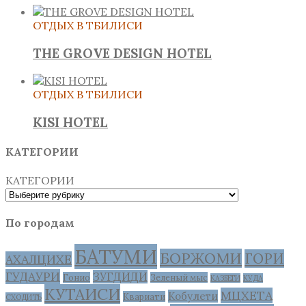
ОТДЫХ В ТБИЛИСИ
THE GROVE DESIGN HOTEL
ОТДЫХ В ТБИЛИСИ
KISI HOTEL
КАТЕГОРИИ
КАТЕГОРИИ
По городам
БАТУМИ
БОРЖОМИ
ГОРИ
АХАЛЦИХЕ
ГУДАУРИ
ЗУГДИДИ
Гонио
Зеленый мыс
КАЗБЕГИ
КУДА
КУТАИСИ
МЦХЕТА
Кобулети
Квариати
СХОДИТЬ