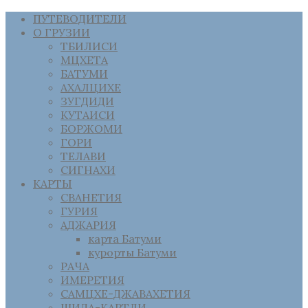
ПУТЕВОДИТЕЛИ
О ГРУЗИИ
ТБИЛИСИ
МЦХЕТА
БАТУМИ
АХАЛЦИХЕ
ЗУГДИДИ
КУТАИСИ
БОРЖОМИ
ГОРИ
ТЕЛАВИ
СИГНАХИ
КАРТЫ
СВАНЕТИЯ
ГУРИЯ
АДЖАРИЯ
карта Батуми
курорты Батуми
РАЧА
ИМЕРЕТИЯ
САМЦХЕ-ДЖАВАХЕТИЯ
ШИДА-КАРТЛИ