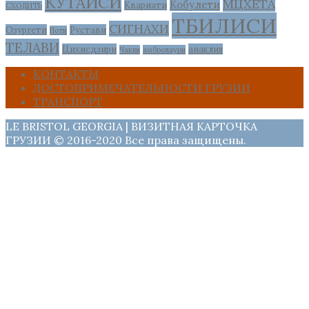
КУТАИСИ
МЦХЕТА
Кобулети
Квариати
СХОДИТЬ
ТБИЛИСИ
СИГНАХИ
Озургети
Рустави
Поти
ТЕЛАВИ
Цихисдзири
анаклия
Чакви
амбролаури
КОНТАКТЫ
ДОСТОПРИМЕЧАТЕЛЬНОСТИ ГРУЗИИ
ТРАНСПОРТ
LE BRISTOL GEORGIA | ВИЗИТНАЯ КАРТОЧКА
ГРУЗИИ © 2016-2020 Все права защищены.