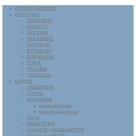
ПУТЕВОДИТЕЛИ
О ГРУЗИИ
ТБИЛИСИ
МЦХЕТА
БАТУМИ
АХАЛЦИХЕ
ЗУГДИДИ
КУТАИСИ
БОРЖОМИ
ГОРИ
ТЕЛАВИ
СИГНАХИ
КАРТЫ
СВАНЕТИЯ
ГУРИЯ
АДЖАРИЯ
карта Батуми
курорты Батуми
РАЧА
ИМЕРЕТИЯ
САМЦХЕ-ДЖАВАХЕТИЯ
ШИДА-КАРТЛИ