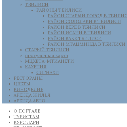
ТБИЛИСИ
РАЙОНЫ ТБИЛИСИ
РАЙОН СТАРЫЙ ГОРОД В ТБИЛИ
РАЙОН СОЛОЛАКИ В ТБИЛИСИ
РАЙОН ВЕРЕ В ТБИЛИСИ
РАЙОН ИСАНИ В ТБИЛИСИ
РАЙОН ВАКЕ ТБИЛИСИ
РАЙОН МТАЦМИНДА В ТБИЛИСИ
СТАРЫЙ ТБИЛИСИ
прогулочная карта
МЦХЕТА-МТИАНЕТИ
КАХЕТИЯ
СИГНАХИ
РЕСТОРАНЫ
ЦВЕТЫ
ВИНОДЕЛИЕ
АРЕНДА ЖИЛЬЯ
АРЕНДА АВТО
О ПОРТАЛЕ
ТУРИСТАМ
КУРС ЛАРИ