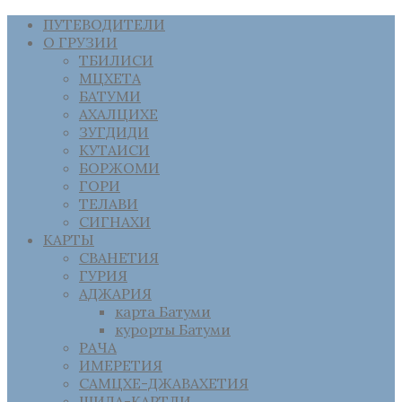
ПУТЕВОДИТЕЛИ
О ГРУЗИИ
ТБИЛИСИ
МЦХЕТА
БАТУМИ
АХАЛЦИХЕ
ЗУГДИДИ
КУТАИСИ
БОРЖОМИ
ГОРИ
ТЕЛАВИ
СИГНАХИ
КАРТЫ
СВАНЕТИЯ
ГУРИЯ
АДЖАРИЯ
карта Батуми
курорты Батуми
РАЧА
ИМЕРЕТИЯ
САМЦХЕ-ДЖАВАХЕТИЯ
ШИДА-КАРТЛИ