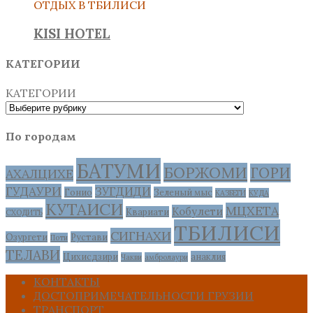
ОТДЫХ В ТБИЛИСИ
KISI HOTEL
КАТЕГОРИИ
КАТЕГОРИИ
По городам
БАТУМИ
БОРЖОМИ
ГОРИ
АХАЛЦИХЕ
ГУДАУРИ
ЗУГДИДИ
Гонио
Зеленый мыс
КАЗБЕГИ
КУДА
КУТАИСИ
МЦХЕТА
Кобулети
Квариати
СХОДИТЬ
ТБИЛИСИ
СИГНАХИ
Озургети
Рустави
Поти
ТЕЛАВИ
Цихисдзири
анаклия
Чакви
амбролаури
КОНТАКТЫ
ДОСТОПРИМЕЧАТЕЛЬНОСТИ ГРУЗИИ
ТРАНСПОРТ