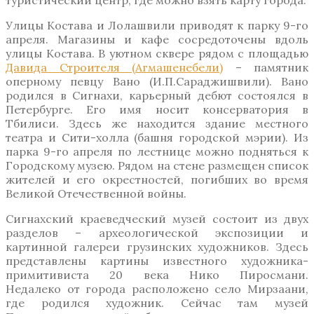
туристический центр, где можно взять карту города.
Улицы Костава и Лолашвили приводят к парку 9-го
апреля. Магазины и кафе сосредоточены вдоль
улицы Костава. В уютном сквере рядом с площадью
Давида Строителя (Агмашенебели)
– памятник
оперному певцу Вано (И.П.Сараджишвили). Вано
родился в Сигнахи, карьерный дебют состоялся в
Петербурге. Его имя носит консерватория в
Тбилиси. Здесь же находится здание местного
театра и Сити-холла (башня городской мэрии). Из
парка 9-го апреля по лестнице можно подняться к
Городскому музею. Рядом на стене размещен список
жителей и его окрестностей, погибших во время
Великой Отечественной войны.
Сигнахский краеведческий музей состоит из двух
разделов – археологической экспозиции и
картинной галереи грузинских художников. Здесь
представлены картины известного художника-
примитивиста 20 века Нико Пиросмани.
Недалеко от города расположено село Мирзаани,
где родился художник. Сейчас там музей