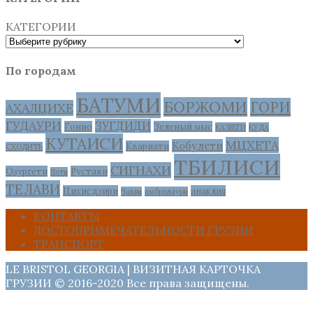
КАТЕГОРИИ
По городам
БАТУМИ
БОРЖОМИ
ГОРИ
АХАЛЦИХЕ
ГУДАУРИ
ЗУГДИДИ
Гонио
Зеленый мыс
КАЗБЕГИ
КУДА
КУТАИСИ
МЦХЕТА
Кобулети
Квариати
СХОДИТЬ
ТБИЛИСИ
СИГНАХИ
Озургети
Рустави
Поти
ТЕЛАВИ
Цихисдзири
анаклия
Чакви
амбролаури
КОНТАКТЫ
ДОСТОПРИМЕЧАТЕЛЬНОСТИ ГРУЗИИ
ТРАНСПОРТ
LE BRISTOL GEORGIA | ВИЗИТНАЯ КАРТОЧКА
ГРУЗИИ © 2016-2020 Все права защищены.