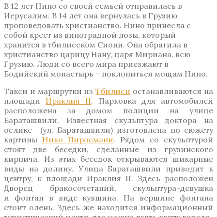
В 12 лет Нино со своей семьей отправилась в
Иерусалим. В 14 лет она вернулась в Грузию
проповедовать христианство. Нино принесла с
собой крест из виноградной лозы, который
хранится в тбилисском Сиони. Она обратила в
христианство царицу Нану, царя Мириана, всю
Грузию. Люди со всего мира приезжают в
Бодийский монастырь – поклониться мощам Нино.
Такси и маршрутки из
Тбилиси
останавливаются на
площади
Ираклия II
. Парковка для автомобилей
расположена за домом полиции на улице
Бараташвили. Известная скульптура доктора на
ослике (ул. Бараташвили) изготовлена по сюжету
картины
Нико Пиросмани
. Рядом со скульптурой
стоят две беседки, сделанные из грузинского
кирпича. Из этих беседок открываются шикарные
виды на долину. Улица Бараташвили приводит к
центру, к площади Ираклия II. Здесь расположен
Дворец бракосочетаний, скульптура-девушка
и фонтан в виде кувшина. На вершине фонтана
стоит олень. Здесь же находится информационный