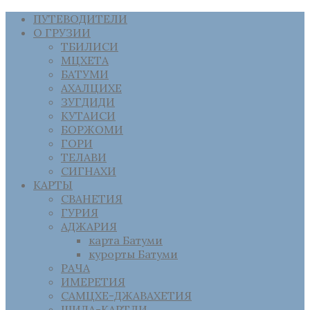
ПУТЕВОДИТЕЛИ
О ГРУЗИИ
ТБИЛИСИ
МЦХЕТА
БАТУМИ
АХАЛЦИХЕ
ЗУГДИДИ
КУТАИСИ
БОРЖОМИ
ГОРИ
ТЕЛАВИ
СИГНАХИ
КАРТЫ
СВАНЕТИЯ
ГУРИЯ
АДЖАРИЯ
карта Батуми
курорты Батуми
РАЧА
ИМЕРЕТИЯ
САМЦХЕ-ДЖАВАХЕТИЯ
ШИДА-КАРТЛИ