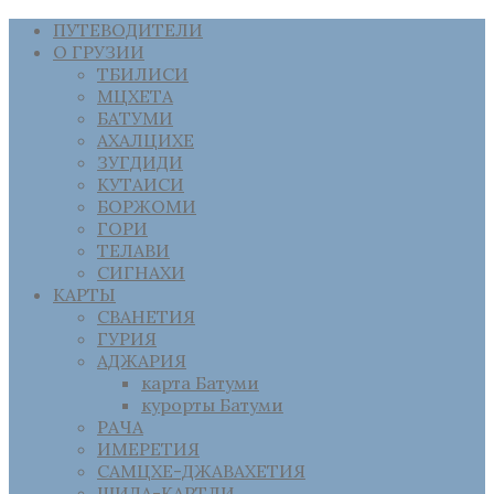
ПУТЕВОДИТЕЛИ
О ГРУЗИИ
ТБИЛИСИ
МЦХЕТА
БАТУМИ
АХАЛЦИХЕ
ЗУГДИДИ
КУТАИСИ
БОРЖОМИ
ГОРИ
ТЕЛАВИ
СИГНАХИ
КАРТЫ
СВАНЕТИЯ
ГУРИЯ
АДЖАРИЯ
карта Батуми
курорты Батуми
РАЧА
ИМЕРЕТИЯ
САМЦХЕ-ДЖАВАХЕТИЯ
ШИДА-КАРТЛИ