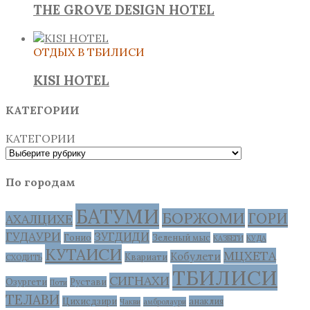
THE GROVE DESIGN HOTEL
ОТДЫХ В ТБИЛИСИ
KISI HOTEL
КАТЕГОРИИ
КАТЕГОРИИ
По городам
БАТУМИ
БОРЖОМИ
ГОРИ
АХАЛЦИХЕ
ГУДАУРИ
ЗУГДИДИ
Гонио
Зеленый мыс
КАЗБЕГИ
КУДА
КУТАИСИ
МЦХЕТА
Кобулети
Квариати
СХОДИТЬ
ТБИЛИСИ
СИГНАХИ
Озургети
Рустави
Поти
ТЕЛАВИ
Цихисдзири
анаклия
Чакви
амбролаури