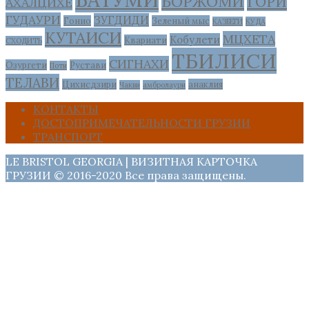
БОРЖОМИ
ГОРИ
АХАЛЦИХЕ
ГУДАУРИ
ЗУГДИДИ
Гонио
Зеленый мыс
КАЗБЕГИ
КУДА
КУТАИСИ
МЦХЕТА
Кобулети
Квариати
СХОДИТЬ
ТБИЛИСИ
СИГНАХИ
Озургети
Рустави
Поти
ТЕЛАВИ
Цихисдзири
анаклия
Чакви
амбролаури
КОНТАКТЫ
ДОСТОПРИМЕЧАТЕЛЬНОСТИ ГРУЗИИ
ТРАНСПОРТ
LE BRISTOL GEORGIA | ВИЗИТНАЯ КАРТОЧКА
ГРУЗИИ © 2016-2020 Все права защищены.