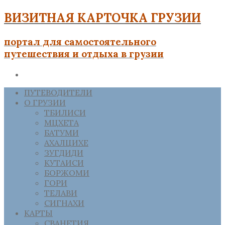
ВИЗИТНАЯ КАРТОЧКА ГРУЗИИ
портал для самостоятельного
путешествия и отдыха в грузии
ПУТЕВОДИТЕЛИ
О ГРУЗИИ
ТБИЛИСИ
МЦХЕТА
БАТУМИ
АХАЛЦИХЕ
ЗУГДИДИ
КУТАИСИ
БОРЖОМИ
ГОРИ
ТЕЛАВИ
СИГНАХИ
КАРТЫ
СВАНЕТИЯ