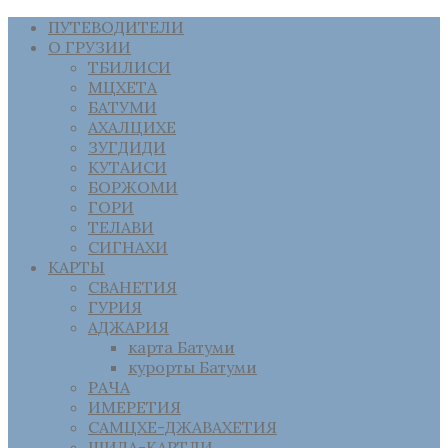
ПУТЕВОДИТЕЛИ
О ГРУЗИИ
ТБИЛИСИ
МЦХЕТА
БАТУМИ
АХАЛЦИХЕ
ЗУГДИДИ
КУТАИСИ
БОРЖОМИ
ГОРИ
ТЕЛАВИ
СИГНАХИ
КАРТЫ
СВАНЕТИЯ
ГУРИЯ
АДЖАРИЯ
карта Батуми
курорты Батуми
РАЧА
ИМЕРЕТИЯ
САМЦХЕ-ДЖАВАХЕТИЯ
ШИДА-КАРТЛИ