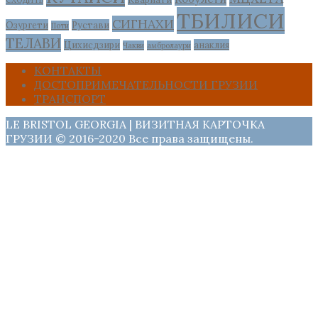
СХОДИТЬ
ТБИЛИСИ
СИГНАХИ
Озургети
Рустави
Поти
ТЕЛАВИ
Цихисдзири
анаклия
Чакви
амбролаури
КОНТАКТЫ
ДОСТОПРИМЕЧАТЕЛЬНОСТИ ГРУЗИИ
ТРАНСПОРТ
LE BRISTOL GEORGIA | ВИЗИТНАЯ КАРТОЧКА
ГРУЗИИ © 2016-2020 Все права защищены.