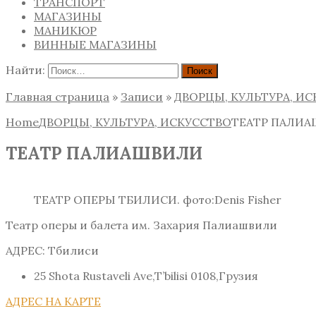
ТРАНСПОРТ
МАГАЗИНЫ
МАНИКЮР
ВИННЫЕ МАГАЗИНЫ
Найти:
Главная страница
»
Записи
»
ДВОРЦЫ, КУЛЬТУРА, И
Home
ДВОРЦЫ, КУЛЬТУРА, ИСКУССТВО
ТЕАТР ПАЛИ
ТЕАТР ПАЛИАШВИЛИ
ТЕАТР ОПЕРЫ ТБИЛИСИ. фото:Denis Fisher
Театр оперы и балета им. Захария Палиашвили
АДРЕС: Тбилиси
25 Shota Rustaveli Ave,T’bilisi 0108,Грузия
АДРЕС НА КАРТЕ