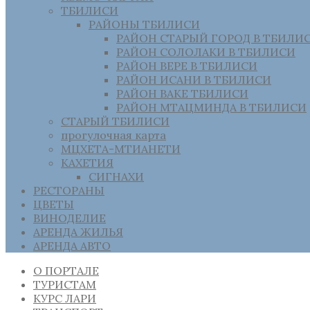
ТБИЛИСИ
РАЙОНЫ ТБИЛИСИ
РАЙОН СТАРЫЙ ГОРОД В ТБИЛИ
РАЙОН СОЛОЛАКИ В ТБИЛИСИ
РАЙОН ВЕРЕ В ТБИЛИСИ
РАЙОН ИСАНИ В ТБИЛИСИ
РАЙОН ВАКЕ ТБИЛИСИ
РАЙОН МТАЦМИНДА В ТБИЛИСИ
СТАРЫЙ ТБИЛИСИ
прогулочная карта
МЦХЕТА-МТИАНЕТИ
КАХЕТИЯ
СИГНАХИ
РЕСТОРАНЫ
ЦВЕТЫ
ВИНОДЕЛИЕ
АРЕНДА ЖИЛЬЯ
АРЕНДА АВТО
О ПОРТАЛЕ
ТУРИСТАМ
КУРС ЛАРИ