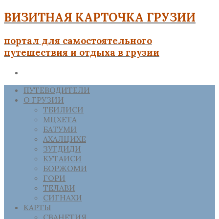
ВИЗИТНАЯ КАРТОЧКА ГРУЗИИ
портал для самостоятельного
путешествия и отдыха в грузии
ПУТЕВОДИТЕЛИ
О ГРУЗИИ
ТБИЛИСИ
МЦХЕТА
БАТУМИ
АХАЛЦИХЕ
ЗУГДИДИ
КУТАИСИ
БОРЖОМИ
ГОРИ
ТЕЛАВИ
СИГНАХИ
КАРТЫ
СВАНЕТИЯ