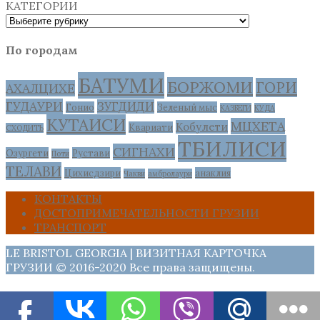
КАТЕГОРИИ
По городам
БАТУМИ
БОРЖОМИ
ГОРИ
АХАЛЦИХЕ
ГУДАУРИ
ЗУГДИДИ
Гонио
Зеленый мыс
КАЗБЕГИ
КУДА
КУТАИСИ
МЦХЕТА
Кобулети
Квариати
СХОДИТЬ
ТБИЛИСИ
СИГНАХИ
Озургети
Рустави
Поти
ТЕЛАВИ
Цихисдзири
анаклия
Чакви
амбролаури
КОНТАКТЫ
ДОСТОПРИМЕЧАТЕЛЬНОСТИ ГРУЗИИ
ТРАНСПОРТ
LE BRISTOL GEORGIA | ВИЗИТНАЯ КАРТОЧКА
ГРУЗИИ © 2016-2020 Все права защищены.