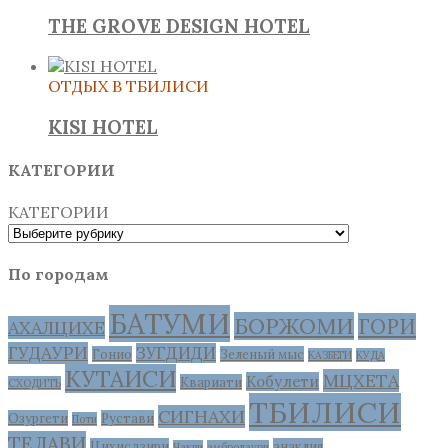
THE GROVE DESIGN HOTEL
ОТДЫХ В ТБИЛИСИ
KISI HOTEL
КАТЕГОРИИ
КАТЕГОРИИ
По городам
БАТУМИ
БОРЖОМИ
ГОРИ
АХАЛЦИХЕ
ГУДАУРИ
ЗУГДИДИ
Гонио
Зеленый мыс
КАЗБЕГИ
КУДА
КУТАИСИ
МЦХЕТА
Кобулети
Квариати
СХОДИТЬ
ТБИЛИСИ
СИГНАХИ
Озургети
Рустави
Поти
ТЕЛАВИ
Цихисдзири
анаклия
Чакви
амбролаури