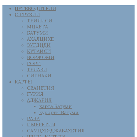
ПУТЕВОДИТЕЛИ
О ГРУЗИИ
ТБИЛИСИ
МЦХЕТА
БАТУМИ
АХАЛЦИХЕ
ЗУГДИДИ
КУТАИСИ
БОРЖОМИ
ГОРИ
ТЕЛАВИ
СИГНАХИ
КАРТЫ
СВАНЕТИЯ
ГУРИЯ
АДЖАРИЯ
карта Батуми
курорты Батуми
РАЧА
ИМЕРЕТИЯ
САМЦХЕ-ДЖАВАХЕТИЯ
ШИДА-КАРТЛИ