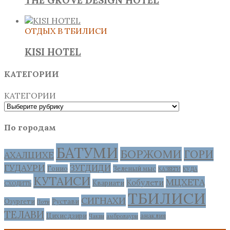
ОТДЫХ В ТБИЛИСИ
KISI HOTEL
КАТЕГОРИИ
КАТЕГОРИИ
По городам
БАТУМИ
БОРЖОМИ
ГОРИ
АХАЛЦИХЕ
ГУДАУРИ
ЗУГДИДИ
Гонио
Зеленый мыс
КАЗБЕГИ
КУДА
КУТАИСИ
МЦХЕТА
Кобулети
Квариати
СХОДИТЬ
ТБИЛИСИ
СИГНАХИ
Озургети
Рустави
Поти
ТЕЛАВИ
Цихисдзири
анаклия
Чакви
амбролаури