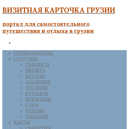
ВИЗИТНАЯ КАРТОЧКА ГРУЗИИ
портал для самостоятельного
путешествия и отдыха в грузии
ПУТЕВОДИТЕЛИ
О ГРУЗИИ
ТБИЛИСИ
МЦХЕТА
БАТУМИ
АХАЛЦИХЕ
ЗУГДИДИ
КУТАИСИ
БОРЖОМИ
ГОРИ
ТЕЛАВИ
СИГНАХИ
КАРТЫ
СВАНЕТИЯ