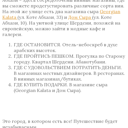
Абхази – здесь сосредоточены винные магазины, где
вы сможете продегустировать различные сорта вин.
На этой же улице есть два магазина сыра
Georgian
Kalata
(ул. Коте Абхази, 33) и
Дом Сыра
(ул. Коте
Абхази, 10). На уютной улице Шердени, похожей на
европейскую, можно зайти в модные кафе и
галереи.
ГДЕ ОСТАНОВИТСЯ. Отель-небоскреб в духе
арабских высоток.
ГДЕ ПРОЙТИСЬ ПЕШКОМ. Прогулка по Старому
городу. Квартал Шердени. Абанотубани.
ГДЕ С УДОВОЛЬСТВИЕМ ПОТРАТИТЬ ДЕНЬГИ.
В магазинах местных дизайнеров. В ресторанах.
В винных магазинах/бутиках.
ГДЕ КУПИТЬ ПОДАРКИ. В магазине сыра
(Georgian Kalata и Дом Сыра).
Это город, в котором есть все! Путешествие будет
незабываемым.