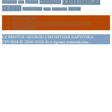
ТБИЛИСИ
СИГНАХИ
Озургети
Рустави
Поти
ТЕЛАВИ
Цихисдзири
анаклия
Чакви
амбролаури
КОНТАКТЫ
ДОСТОПРИМЕЧАТЕЛЬНОСТИ ГРУЗИИ
ТРАНСПОРТ
LE BRISTOL GEORGIA | ВИЗИТНАЯ КАРТОЧКА
ГРУЗИИ © 2016-2020 Все права защищены.