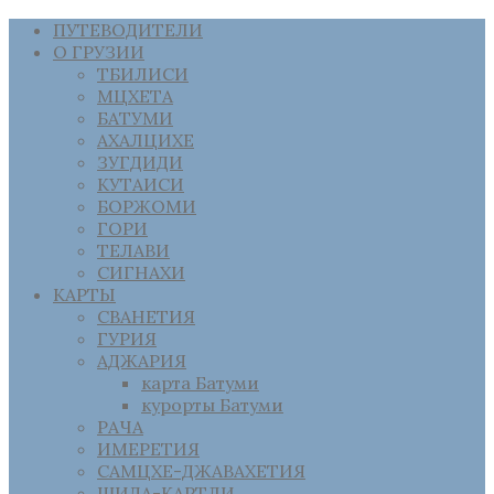
ПУТЕВОДИТЕЛИ
О ГРУЗИИ
ТБИЛИСИ
МЦХЕТА
БАТУМИ
АХАЛЦИХЕ
ЗУГДИДИ
КУТАИСИ
БОРЖОМИ
ГОРИ
ТЕЛАВИ
СИГНАХИ
КАРТЫ
СВАНЕТИЯ
ГУРИЯ
АДЖАРИЯ
карта Батуми
курорты Батуми
РАЧА
ИМЕРЕТИЯ
САМЦХЕ-ДЖАВАХЕТИЯ
ШИДА-КАРТЛИ