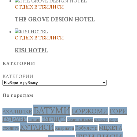
ОТДЫХ В ТБИЛИСИ
THE GROVE DESIGN HOTEL
ОТДЫХ В ТБИЛИСИ
KISI HOTEL
КАТЕГОРИИ
КАТЕГОРИИ
По городам
БАТУМИ
БОРЖОМИ
ГОРИ
АХАЛЦИХЕ
ГУДАУРИ
ЗУГДИДИ
Гонио
Зеленый мыс
КАЗБЕГИ
КУДА
КУТАИСИ
МЦХЕТА
Кобулети
Квариати
СХОДИТЬ