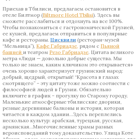
Приехав в Тбилиси, предлагаем остановится в
отеле Билтмор (
Biltmore Hotel Tbilisi
). Здесь вы
сможете расслабиться и отдохнуть на все 100%.
Чтобы познакомиться с гастрономической Грузией,
ее кухней, предлагаем отправиться в популярные
кафе и рестораны.
Цисквили
(ресторан-музей
“Мельница”),
Кафе Габриадзе,
рядом с
Пьяной
башней
и театром
Резо Габриадзе
. Цитата великого
метра «Люди — довольно добрые существа. Мы
только не знаем, каким ключиком это открывается»
очень хорошо характеризует грузинский народ:
добрый, щедрый, открытый! “Красота в глазах
смотрящего” – эту цитату тоже можно соотнести с
философией людей в Грузии. Обязательно
включите в график – прогулку по Старому городу.
Маленькие атмосферные тбилисские дворики,
резные деревянные балконы и история, которая
читается в каждом здании…Здесь переплелись
несколько культур: арабская, турецкая, русская,
армянская…Многочисленные храмы разных
вероисповеданий тому доказательство. Улица Коте