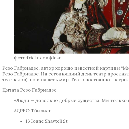
фото:frickr.com|dese
Резо Габриадзе, автор хорошо известной картины “Ми
Резо Габриадзе. На сегодняшний день театр прославл
театралов), но и на весь мир. Театр постоянно гастро
Цитата Резо Габриадзе:
«Люди — довольно добрые существа. Мы только н
АДРЕС: Тбилиси
13 Ioane Shavteli St