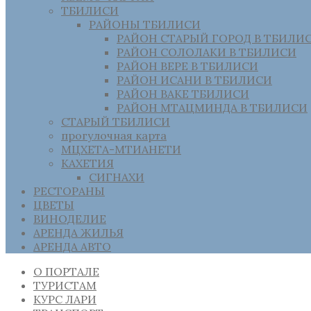
ТБИЛИСИ
РАЙОНЫ ТБИЛИСИ
РАЙОН СТАРЫЙ ГОРОД В ТБИЛИ
РАЙОН СОЛОЛАКИ В ТБИЛИСИ
РАЙОН ВЕРЕ В ТБИЛИСИ
РАЙОН ИСАНИ В ТБИЛИСИ
РАЙОН ВАКЕ ТБИЛИСИ
РАЙОН МТАЦМИНДА В ТБИЛИСИ
СТАРЫЙ ТБИЛИСИ
прогулочная карта
МЦХЕТА-МТИАНЕТИ
КАХЕТИЯ
СИГНАХИ
РЕСТОРАНЫ
ЦВЕТЫ
ВИНОДЕЛИЕ
АРЕНДА ЖИЛЬЯ
АРЕНДА АВТО
О ПОРТАЛЕ
ТУРИСТАМ
КУРС ЛАРИ