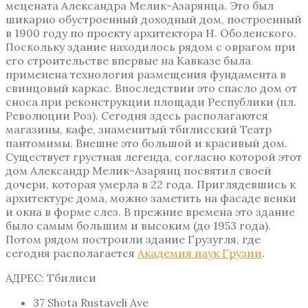
мецената Александра Мелик-Азарянца. Это был
шикарно обустроенный доходный дом, построенный
в 1900 году по проекту архитектора Н. Оболенского.
Поскольку здание находилось рядом с оврагом при
его строительстве впервые на Кавказе была
применена технология размещения фундамента в
свинцовый каркас. Впоследствии это спасло дом от
сноса при реконструкции площади Республики (пл.
Революции Роз). Сегодня здесь располагаются
магазины, кафе, знаменитый тбилисский Театр
пантомимы. Внешне это большой и красивый дом.
Существует грустная легенда, согласно которой этот
дом Александр Мелик-Азарянц посвятил своей
дочери, которая умерла в 22 года. Приглядевшись к
архитектуре дома, можно заметить на фасаде венки
и окна в форме слез. В прежние времена это здание
было самым большим и высоким (до 1953 года).
Потом рядом построили здание Грузугля, где
сегодня располагается
Академия наук Грузии
.
АДРЕС: Тбилиси
37 Shota Rustaveli Ave