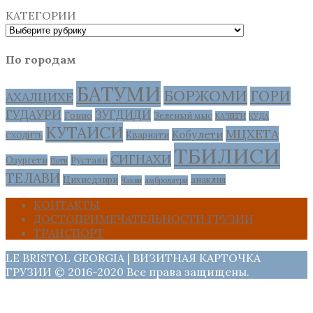
КАТЕГОРИИ
По городам
БАТУМИ
БОРЖОМИ
ГОРИ
АХАЛЦИХЕ
ГУДАУРИ
ЗУГДИДИ
Гонио
Зеленый мыс
КАЗБЕГИ
КУДА
КУТАИСИ
МЦХЕТА
Кобулети
Квариати
СХОДИТЬ
ТБИЛИСИ
СИГНАХИ
Озургети
Рустави
Поти
ТЕЛАВИ
Цихисдзири
анаклия
Чакви
амбролаури
КОНТАКТЫ
ДОСТОПРИМЕЧАТЕЛЬНОСТИ ГРУЗИИ
ТРАНСПОРТ
LE BRISTOL GEORGIA | ВИЗИТНАЯ КАРТОЧКА
ГРУЗИИ © 2016-2020 Все права защищены.