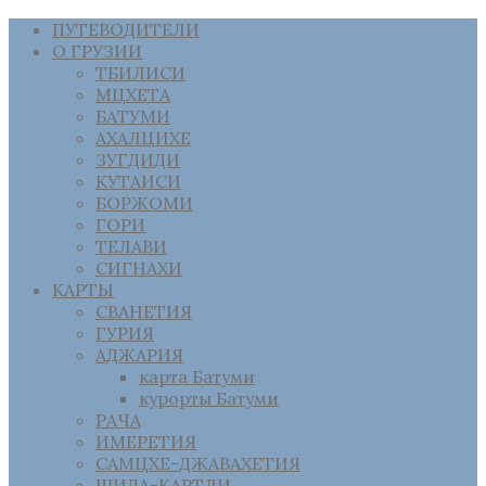
ПУТЕВОДИТЕЛИ
О ГРУЗИИ
ТБИЛИСИ
МЦХЕТА
БАТУМИ
АХАЛЦИХЕ
ЗУГДИДИ
КУТАИСИ
БОРЖОМИ
ГОРИ
ТЕЛАВИ
СИГНАХИ
КАРТЫ
СВАНЕТИЯ
ГУРИЯ
АДЖАРИЯ
карта Батуми
курорты Батуми
РАЧА
ИМЕРЕТИЯ
САМЦХЕ-ДЖАВАХЕТИЯ
ШИДА-КАРТЛИ