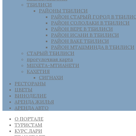
ТБИЛИСИ
РАЙОНЫ ТБИЛИСИ
РАЙОН СТАРЫЙ ГОРОД В ТБИЛИ
РАЙОН СОЛОЛАКИ В ТБИЛИСИ
РАЙОН ВЕРЕ В ТБИЛИСИ
РАЙОН ИСАНИ В ТБИЛИСИ
РАЙОН ВАКЕ ТБИЛИСИ
РАЙОН МТАЦМИНДА В ТБИЛИСИ
СТАРЫЙ ТБИЛИСИ
прогулочная карта
МЦХЕТА-МТИАНЕТИ
КАХЕТИЯ
СИГНАХИ
РЕСТОРАНЫ
ЦВЕТЫ
ВИНОДЕЛИЕ
АРЕНДА ЖИЛЬЯ
АРЕНДА АВТО
О ПОРТАЛЕ
ТУРИСТАМ
КУРС ЛАРИ