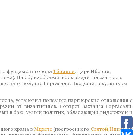
шего фундамент города
Тбилиси
. Царь Иберии,
лема). На лбу изображен волк, сзади шлема – лев.
ище царь получил Горгасали. Пьедестал скульптуры
 плена, установил полезные партнерские отношения с
узии от византийцев. Портрет Вахтанга Горгасали:
имый в бою, умный политик, обладающий выдержкой и
нного храма в
Мцхете
(построенного
Святой Нино
), он