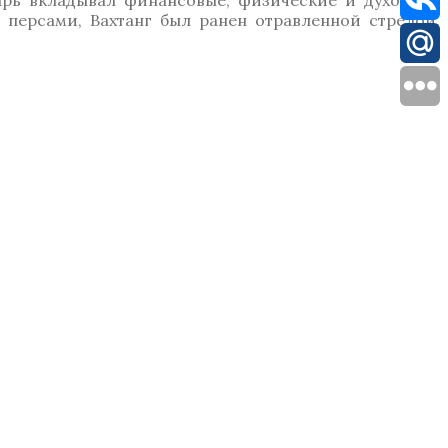
арь вкладывал финансовые, физические и духовные
с персами, Вахтанг был ранен отравленной стрелой.