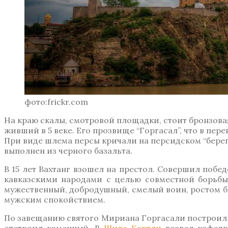
фото:frickr.com
На краю скалы, смотровой площадки, стоит бронзовая
живший в 5 веке. Его прозвище “Горгасал”, что в пере
При виде шлема персы кричали на персидском “береги
выполнен из черного базальта.
В 15 лет Вахтанг взошел на престол. Совершил побе
кавказскими народами с целью совместной борьбы 
мужественный, добродушный, смелый воин, ростом б
мужским спокойствием.
По завещанию святого Мириана Горгасали построил 