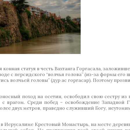
 конная статуя в честь Вахтанга Горгасала, заложив
воде с персидского “волчья голова” (из-за формы его ш
сь волчьей головы” (дур ас горгасар). Поэтому прозв
доносный поход на осетин, освободил свою сестру из
с врагом. Среди побед – освобождение Западной Гр
олее двух метров, праведно служивший Богу, неутом
в Иерусалиме Крестовый Монастырь, на месте деревя