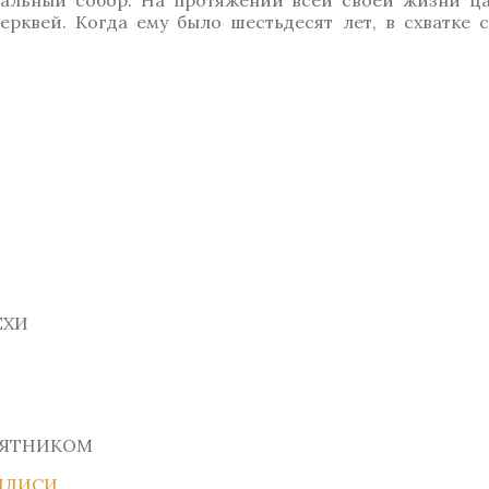
ральный собор. На протяжении всей своей жизни ц
ерквей. Когда ему было шестьдесят лет, в схватке 
ЕХИ
МЯТНИКОМ
ИЛИСИ