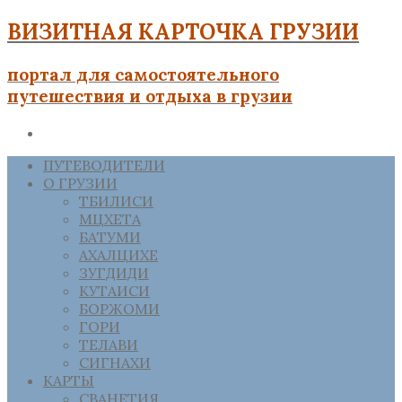
ВИЗИТНАЯ КАРТОЧКА ГРУЗИИ
портал для самостоятельного
путешествия и отдыха в грузии
ПУТЕВОДИТЕЛИ
О ГРУЗИИ
ТБИЛИСИ
МЦХЕТА
БАТУМИ
АХАЛЦИХЕ
ЗУГДИДИ
КУТАИСИ
БОРЖОМИ
ГОРИ
ТЕЛАВИ
СИГНАХИ
КАРТЫ
СВАНЕТИЯ