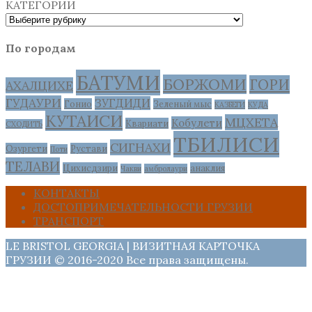
КАТЕГОРИИ
По городам
БАТУМИ
БОРЖОМИ
ГОРИ
АХАЛЦИХЕ
ГУДАУРИ
ЗУГДИДИ
Гонио
Зеленый мыс
КАЗБЕГИ
КУДА
КУТАИСИ
МЦХЕТА
Кобулети
Квариати
СХОДИТЬ
ТБИЛИСИ
СИГНАХИ
Озургети
Рустави
Поти
ТЕЛАВИ
Цихисдзири
анаклия
Чакви
амбролаури
КОНТАКТЫ
ДОСТОПРИМЕЧАТЕЛЬНОСТИ ГРУЗИИ
ТРАНСПОРТ
LE BRISTOL GEORGIA | ВИЗИТНАЯ КАРТОЧКА
ГРУЗИИ © 2016-2020 Все права защищены.