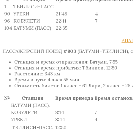
1
ТБИЛИСИ-ПАСС.
90
УРЕКИ
21:45
4
96
КОБУЛЕТИ
22:11
7
104
БАТУМИ (ПАСС)
22:35
АПА
ПАССАЖИРСКИЙ ПОЕЗД
#803
(БАТУМИ-ТБИЛИСИ), 
Станция и время отправления: Батуми, 7:55
Станция и время прибытия: Тбилиси, 12:50
Расстояние: 343 км
Время в пути: 4 часа 55 мин
Стоимость билета: 1 класс = 61 Лари, 2 класс = 25
№
Станция
Время приезда
Время останов
БАТУМИ (ПАСС).
КОБУЛЕТИ
8:14
7
УРЕКИ
8:44
4
ТБИЛИСИ-ПАСС.
12:50