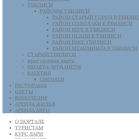
ТБИЛИСИ
РАЙОНЫ ТБИЛИСИ
РАЙОН СТАРЫЙ ГОРОД В ТБИЛИ
РАЙОН СОЛОЛАКИ В ТБИЛИСИ
РАЙОН ВЕРЕ В ТБИЛИСИ
РАЙОН ИСАНИ В ТБИЛИСИ
РАЙОН ВАКЕ ТБИЛИСИ
РАЙОН МТАЦМИНДА В ТБИЛИСИ
СТАРЫЙ ТБИЛИСИ
прогулочная карта
МЦХЕТА-МТИАНЕТИ
КАХЕТИЯ
СИГНАХИ
РЕСТОРАНЫ
ЦВЕТЫ
ВИНОДЕЛИЕ
АРЕНДА ЖИЛЬЯ
АРЕНДА АВТО
О ПОРТАЛЕ
ТУРИСТАМ
КУРС ЛАРИ